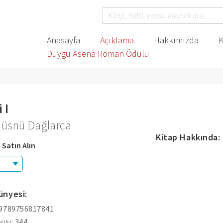
Anasayfa
Açıklama
Hakkımızda
K
Duygu Asena Roman Ödülü
 I
Hüsnü Dağlarca
Kitap Hakkında:
 Satın Alın
ünyesi:
 9789756817841
yısı: 344