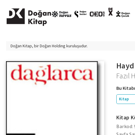
Doğan Kitap, bir
Doğan Holding
kuruluşudur.
Haydi
Fazıl 
Bu Kitabı
Kitap
Kitap K
Barkod:
Sayfa Sa