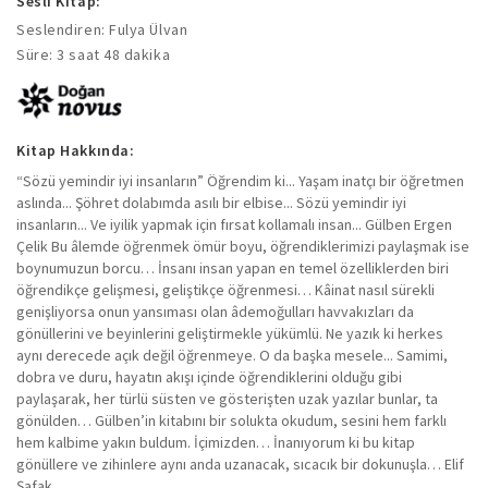
Sesli Kitap:
Seslendiren: Fulya Ülvan
Süre: 3 saat 48 dakika
Kitap Hakkında:
“Sözü yemindir iyi insanların” Öğrendim ki... Yaşam inatçı bir öğretmen
aslında... Şöhret dolabımda asılı bir elbise... Sözü yemindir iyi
insanların... Ve iyilik yapmak için fırsat kollamalı insan... Gülben Ergen
Çelik Bu âlemde öğrenmek ömür boyu, öğrendiklerimizi paylaşmak ise
boynumuzun borcu… İnsanı insan yapan en temel özelliklerden biri
öğrendikçe gelişmesi, geliştikçe öğrenmesi… Kâinat nasıl sürekli
genişliyorsa onun yansıması olan âdemoğulları havvakızları da
gönüllerini ve beyinlerini geliştirmekle yükümlü. Ne yazık ki herkes
aynı derecede açık değil öğrenmeye. O da başka mesele... Samimi,
dobra ve duru, hayatın akışı içinde öğrendiklerini olduğu gibi
paylaşarak, her türlü süsten ve gösterişten uzak yazılar bunlar, ta
gönülden… Gülben’in kitabını bir solukta okudum, sesini hem farklı
hem kalbime yakın buldum. İçimizden… İnanıyorum ki bu kitap
gönüllere ve zihinlere aynı anda uzanacak, sıcacık bir dokunuşla… Elif
Şafak