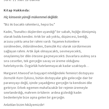
Kitap Hakkında:
Hiç kimsenin yüreği mükemmel değildir.
"Biz iki bacaklı rahimleriz, hepsi bu."
Kadın, "bunaltıcı düşlerden uyandığı" bir sabah, hiçliğe dönüşmüş
olarak buldu kendini. Artık bir adı yoktu, düşüncesi, benliği,
arzusu yoktu ama bir rahmi vardı. Yaşamını kolonilere
sürülmeden, öldürülmeden, Damızlık Kız olarak sürdürmesini
sağlayan rahmi. Artık âşık olmayacaktı, sevmeyecekti,
onaylanmış bir dilin ötesine geçmeyecekti. Duvarlara asılmış sıra
sıra cesetler, tek gerçeğin savaş ve üreme olduğunu
hatırlatıyordu. Özgürlük hatırlanmayacak kadar uzaktaydı…
Margaret Atwood’un başyapıt niteliğindeki feminist distopyası
Damızlık Kızın Öyküsü
, bütün distopyalar gibi geleceğe dair bir
paranoyayı değil, içinde yaşadığımız gerçeğin ta kendisini dile
getiriyor. Erkek egemen muhafazakâr bir rejimin üremeyle
sınırlandırdığı, mahrem örtülerin ardına gizlediği kadın
bedenleriyle bize aşina gelen bir gerçeğin.
Anlatılan bizim hikâyemizdir!