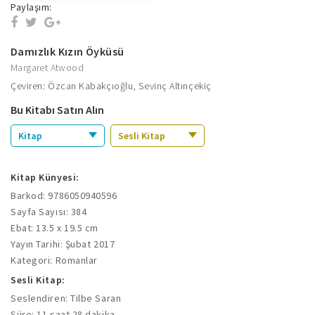
Paylaşım:
Damızlık Kızın Öyküsü
Margaret Atwood
Çeviren: Özcan Kabakçıoğlu, Sevinç Altınçekiç
Bu Kitabı Satın Alın
Kitap
Sesli Kitap
Kitap Künyesi:
Barkod: 9786050940596
Sayfa Sayısı: 384
Ebat: 13.5 x 19.5 cm
Yayın Tarihi: Şubat 2017
Kategori: Romanlar
Sesli Kitap:
Seslendiren: Tilbe Saran
Süre: 11 saat 28 dakika