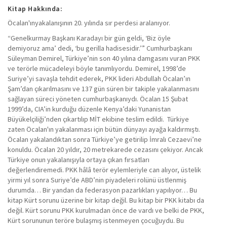
Kitap Hakkında:
Öcalan'ınyakalanışının 20. yılında sır perdesi aralanıyor.
“Genelkurmay Başkanı Karadayı bir gün geldi, ‘Biz öyle
demiyoruz ama’ dedi, ‘bu gerilla hadisesidir.’” Cumhurbaşkanı
Süleyman Demirel, Türkiye’nin son 40 yılına damgasını vuran PKK
ve terörle mücadeleyi böyle tanımlıyordu. Demirel, 1998’de
Suriye’yi savaşla tehdit ederek, PKK lideri Abdullah Öcalan’ın
Şam’dan çıkarılmasını ve 137 gün süren bir takiple yakalanmasını
sağlayan süreci yöneten cumhurbaşkanıydı. Öcalan 15 Şubat
1999’da, CIA’in kurduğu düzenle Kenya’daki Yunanistan
Büyükelçiliği’nden çıkartılıp MİT ekibine teslim edildi. Türkiye
zaten Öcalan'ın yakalanması için bütün dünyayı ayağa kaldırmıştı.
Öcalan yakalandıktan sonra Türkiye’ye getirilip İmralı Cezaevi’ne
konuldu. Öcalan 20 yıldır, 20 metrekarede cezasını çekiyor. Ancak
Türkiye onun yakalanışıyla ortaya çıkan fırsatları
değerlendiremedi. PKK hâlâ terör eylemleriyle can alıyor, üstelik
yirmi yıl sonra Suriye’de ABD’nin piyadeleri rolünü üstlenmiş
durumda… Bir yandan da federasyon pazarlıkları yapılıyor… Bu
kitap Kürt sorunu üzerine bir kitap değil. Bu kitap bir PKK kitabı da
değil. Kürt sorunu PKK kurulmadan önce de vardı ve belki de PKK,
Kürt sorununun teröre bulaşmış istenmeyen çocuğuydu. Bu