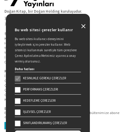
Doğan Kitap, bir Doğan Holding kuruluşudur.
19 Mayıs Cad. Golden Plaza No:1 Kat:10
34360 / Şişli / İstanbul
Bu web sitesi çerezler kullanır
Sitede Yer Alan Sayfalar
Kitaplarımız
Bu web sitesi kullanıcı deneyimini
Hakkımızda
iyileştirmek için çerezler kullanır. Web
Yazarlarımız
sitemizi kullanmak suretiyle tüm çerezlere
Yazar Adayları İçin
Çerez Aydınlatma Metnimiz uyarınca onay
İletişim
vermiş olursunuz.
Duygu Asena Roman Ödülü
Daha fazlası
Kişisel Verilerin Korunması
İlgili Kişi Başvuru Formu
KESINLIKLE GEREKLI ÇEREZLER
Genel Aydınlatma Metni
Çekiliş Aydınlatma Metni
PERFORMANS ÇEREZLERI
Çerez Aydınlatma Metni
Gizlilik Politikası
Kullanım Şartları
HEDEFLEME ÇEREZLERI
Bizi Takip Edin...
İŞLEVSEL ÇEREZLER
En güncel kitap ve etkinliklerden haberdar olmak için bültenimize abone
olun.
SINIFLANDIRILMAMIŞ ÇEREZLER
Üye Ol