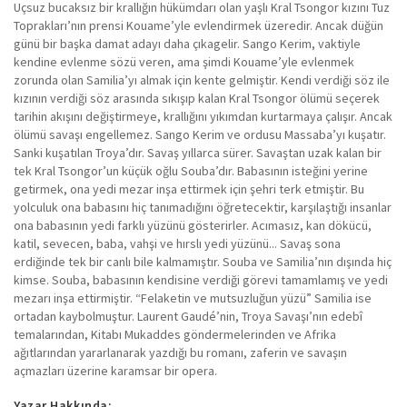
Uçsuz bucaksız bir krallığın hükümdarı olan yaşlı Kral Tsongor kızını Tuz
Toprakları’nın prensi Kouame’yle evlendirmek üzeredir. Ancak düğün
günü bir başka damat adayı daha çıkagelir. Sango Kerim, vaktiyle
kendine evlenme sözü veren, ama şimdi Kouame’yle evlenmek
zorunda olan Samilia’yı almak için kente gelmiştir. Kendi verdiği söz ile
kızının verdiği söz arasında sıkışıp kalan Kral Tsongor ölümü seçerek
tarihin akışını değiştirmeye, krallığını yıkımdan kurtarmaya çalışır. Ancak
ölümü savaşı engellemez. Sango Kerim ve ordusu Massaba’yı kuşatır.
Sanki kuşatılan Troya’dır. Savaş yıllarca sürer. Savaştan uzak kalan bir
tek Kral Tsongor’un küçük oğlu Souba’dır. Babasının isteğini yerine
getirmek, ona yedi mezar inşa ettirmek için şehri terk etmiştir. Bu
yolculuk ona babasını hiç tanımadığını öğretecektir, karşılaştığı insanlar
ona babasının yedi farklı yüzünü gösterirler. Acımasız, kan dökücü,
katil, sevecen, baba, vahşi ve hırslı yedi yüzünü... Savaş sona
erdiğinde tek bir canlı bile kalmamıştır. Souba ve Samilia’nın dışında hiç
kimse. Souba, babasının kendisine verdiği görevi tamamlamış ve yedi
mezarı inşa ettirmiştir. “Felaketin ve mutsuzluğun yüzü” Samilia ise
ortadan kaybolmuştur. Laurent Gaudé’nin, Troya Savaşı’nın edebî
temalarından, Kitabı Mukaddes göndermelerinden ve Afrika
ağıtlarından yararlanarak yazdığı bu romanı, zaferin ve savaşın
açmazları üzerine karamsar bir opera.
Yazar Hakkında: