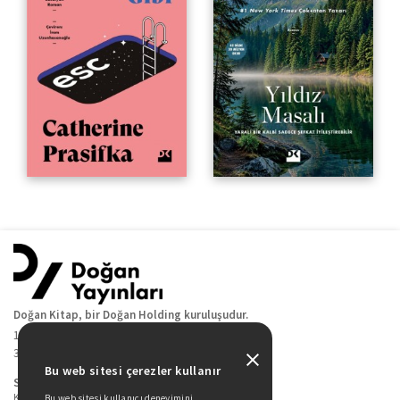
Doğan Kitap, bir Doğan Holding kuruluşudur.
19 Mayıs Cad. Golden Plaza No:1 Kat:10
34360 / Şişli / İstanbul
Bu web sitesi çerezler kullanır
Sitede Yer Alan Sayfalar
Kitaplarımız
Bu web sitesi kullanıcı deneyimini