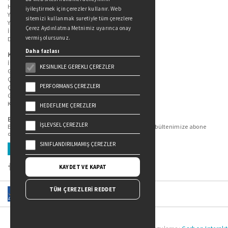
Hakkımızda
iyileştirmek için çerezler kullanır. Web
Yazarlarımız
sitemizi kullanmak suretiyle tüm çerezlere
Yazar Adayları İçin
Çerez Aydınlatma Metnimiz uyarınca onay
İletişim
vermiş olursunuz.
Duygu Asena Roman Ödülü
Daha fazlası
Kişisel Verilerin Korunması
İlgili Kişi Başvuru Formu
KESINLIKLE GEREKLI ÇEREZLER
Genel Aydınlatma Metni
Çekiliş Aydınlatma Metni
PERFORMANS ÇEREZLERI
Çerez Aydınlatma Metni
Gizlilik Politikası
Kullanım Şartları
HEDEFLEME ÇEREZLERI
Bizi Takip Edin...
İŞLEVSEL ÇEREZLER
En güncel kitap ve etkinliklerden haberdar olmak için bültenimize abone
olun.
SINIFLANDIRILMAMIŞ ÇEREZLER
Üye Ol
KAYDET VE KAPAT
TÜM ÇEREZLERİ REDDET