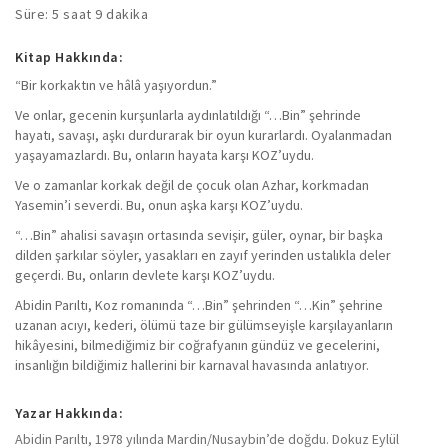
Süre: 5 saat 9 dakika
Kitap Hakkında:
“Bir korkaktın ve hâlâ yaşıyordun.”
Ve onlar, gecenin kurşunlarla aydınlatıldığı “…Bin” şehrinde
hayatı, savaşı, aşkı durdurarak bir oyun kurarlardı. Oyalanmadan
yaşayamazlardı. Bu, onların hayata karşı KOZ’uydu.
Ve o zamanlar korkak değil de çocuk olan Azhar, korkmadan
Yasemin’i severdi. Bu, onun aşka karşı KOZ’uydu.
“…Bin” ahalisi savaşın ortasında sevişir, güler, oynar, bir başka
dilden şarkılar söyler, yasakları en zayıf yerinden ustalıkla deler
geçerdi. Bu, onların devlete karşı KOZ’uydu.
Abidin Parıltı, Koz romanında “…Bin” şehrinden “…Kin” şehrine
uzanan acıyı, kederi, ölümü taze bir gülümseyişle karşılayanların
hikâyesini, bilmediğimiz bir coğrafyanın gündüz ve gecelerini,
insanlığın bildiğimiz hallerini bir karnaval havasında anlatıyor.
Yazar Hakkında:
Abidin Parıltı, 1978 yılında Mardin/Nusaybin’de doğdu. Dokuz Eylül