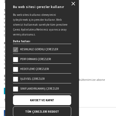
34360 / Şişli / İstanbul
Bu web sitesi çerezler kullanır
Sitede Yer Alan Sayfalar
Kitaplarımız
Bu web sitesi kullanıcı deneyimini
Hakkımızda
iyileştirmek için çerezler kullanır. Web
Yazarlarımız
sitemizi kullanmak suretiyle tüm çerezlere
Yazar Adayları İçin
Çerez Aydınlatma Metnimiz uyarınca onay
İletişim
vermiş olursunuz.
Duygu Asena Roman Ödülü
Daha fazlası
Kişisel Verilerin Korunması
İlgili Kişi Başvuru Formu
KESINLIKLE GEREKLI ÇEREZLER
Genel Aydınlatma Metni
Çekiliş Aydınlatma Metni
PERFORMANS ÇEREZLERI
Çerez Aydınlatma Metni
Gizlilik Politikası
Kullanım Şartları
HEDEFLEME ÇEREZLERI
Bizi Takip Edin...
İŞLEVSEL ÇEREZLER
En güncel kitap ve etkinliklerden haberdar olmak için bültenimize abone
olun.
SINIFLANDIRILMAMIŞ ÇEREZLER
Üye Ol
KAYDET VE KAPAT
TÜM ÇEREZLERİ REDDET