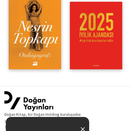
Doğan Kitap, bir Doğan Holding kuruluşudur.
19 Mayıs Cad. Golden Plaza No:1 Kat:10
34360 / Şişli / İstanbul