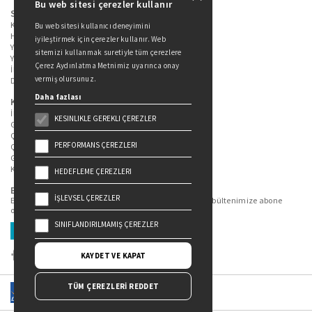
Bu web sitesi çerezler kullanır
Sitede Yer Alan Sayfalar
Kitaplarımız
Bu web sitesi kullanıcı deneyimini
Hakkımızda
iyileştirmek için çerezler kullanır. Web
Yazarlarımız
sitemizi kullanmak suretiyle tüm çerezlere
Yazar Adayları İçin
Çerez Aydınlatma Metnimiz uyarınca onay
İletişim
vermiş olursunuz.
Duygu Asena Roman Ödülü
Daha fazlası
Kişisel Verilerin Korunması
İlgili Kişi Başvuru Formu
KESINLIKLE GEREKLI ÇEREZLER
Genel Aydınlatma Metni
Çekiliş Aydınlatma Metni
PERFORMANS ÇEREZLERI
Çerez Aydınlatma Metni
Gizlilik Politikası
Kullanım Şartları
HEDEFLEME ÇEREZLERI
Bizi Takip Edin...
İŞLEVSEL ÇEREZLER
En güncel kitap ve etkinliklerden haberdar olmak için bültenimize abone
olun.
SINIFLANDIRILMAMIŞ ÇEREZLER
Üye Ol
KAYDET VE KAPAT
TÜM ÇEREZLERİ REDDET