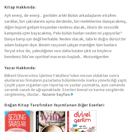
Kitap Hakkında:
Ayh enerji, de enerji... gerildim artık! Bütün arkadaşlarım etrafımı
sardılar, biri çakralarımı açma derdinde, biri meleklerine danışacakmış,
diğeri kişisel gelişim koçundan randevu alacak, öbürü de sessizlik
kampında içimi bayacakmış. Peki bütün bunları neden mi yapıyorlar?
Dünya barışı için değil herhalde. Neden olacak, tabii ki doğru dürüst bir
adam bulayım diye. Benim rasyonel çalışan mantığım tüm bunlara
feryat etse de, yalnızlığımın sesi daha baskın çıktı ve böylece
bendeniz Dila’nın spiritüel macerası başladı... #kisiselgerilim
Yazar Hakkında:
Bilkent Üniversitesi İşletme Fakültesi’nden mezun olduktan sonra
uluslararası firmaların pazarlama bölümlerinde marka yöneticiliği yaptı.
Çeşitli yayın organları için röportaj ve yazılar yazmakta, aynı zamanda
seramik sanatı ile uğraşmaktadır. Eserleri bienal ve karma sergilerde
sergilenmiş, Uluslar...
Yazarın Sayfası
Doğan Kitap Tarafından Yayımlanan Diğer Eserleri: