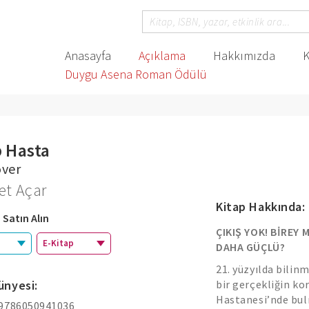
Anasayfa
Açıklama
Hakkımızda
K
Duygu Asena Roman Ödülü
 Hasta
over
t Açar
Kitap Hakkında:
 Satın Alın
ÇIKIŞ YOK! BİREY 
E-Kitap
DAHA GÜÇLÜ?
21. yüzyılda bilin
ünyesi:
bir gerçekliğin kor
Hastanesi’nde bulm
 9786050941036