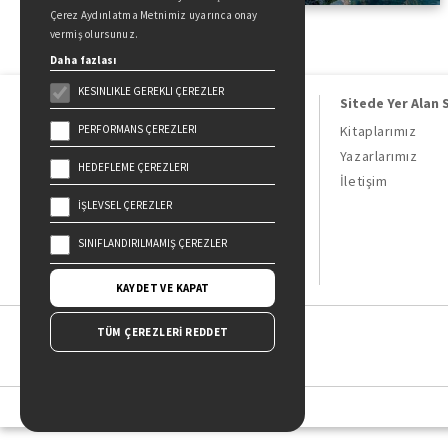
Çerez Aydınlatma Metnimiz uyarınca onay
vermiş olursunuz.
Daha fazlası
KESINLIKLE GEREKLI ÇEREZLER
Sitede Yer Alan 
PERFORMANS ÇEREZLERI
Kitaplarımız
Yazarlarımız
HEDEFLEME ÇEREZLERI
Doğan Kitap, bir Doğan Holding
İletişim
kuruluşudur.
İŞLEVSEL ÇEREZLER
19 Mayıs Cad. Golden Plaza No:1 Kat:10
34360 / Şişli / İstanbul
SINIFLANDIRILMAMIŞ ÇEREZLER
KAYDET VE KAPAT
TÜM ÇEREZLERİ REDDET