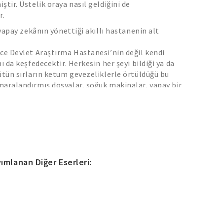
ştir. Üstelik oraya nasıl geldiğini de
r.
 yapay zekânın yönettiği akıllı hastanenin alt
ce Devlet Araştırma Hastanesi’nin değil kendi
ı da keşfedecektir. Herkesin her şeyi bildiği ya da
ütün sırların ketum gevezeliklerle örtüldüğü bu
maralandırmış dosyalar, soğuk makinalar, yapay bir
ncereler arasında çıkış yolunu arar Ali Z.
aşkaldırı ile itaat arasındaki o amansız
lan bu dünyada ÇIKIŞ YOK’tur!
Toplum mühendisliği” üzerine gizli
letin günahları, beynin sırları, bilinçdışı, hafıza
, ironi duygusunun eksik olmadığı Kafkaesk bir
ımlanan Diğer Eserleri: