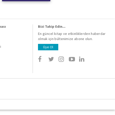
ması
Bizi Takip Edin...
En güncel kitap ve etkinliklerden haberdar
olmak için bültenimize abone olun.
i
i
Üye Ol
i