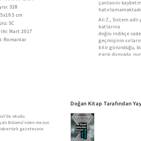
çantasını kaybetmi
yısı: 328
hatırlamamaktadı
.5x19.5 cm
Ali Z., Sistem adlı
rü: SC
katlarına
rihi: Mart 2017
doğru indikçe sade
i: Romanlar
geçmişinin sırların
bilir göründüğü, b
garip dünyada, nu
manzaraya bakan pe
Birey ile Sistem, b
çelişkide vücut bu
Mehmet Açar’dan “
deneyler, derin dev
ve rüyalar üzerine
Doğan Kitap Tarafından Yay
roman.
bul’da okudu.
ebiyatı Bölümü’nden mezun
 Habertürk gazetesinin