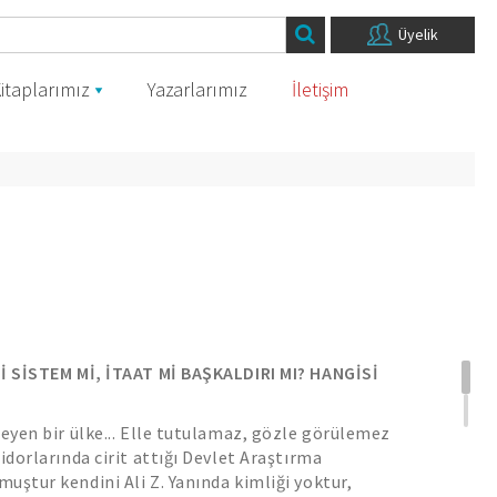
Üyelik
itaplarımız
Yazarlarımız
İletişim
Mİ SİSTEM Mİ, İTAAT Mİ BAŞKALDIRI MI? HANGİSİ
meyen bir ülke... Elle tutulamaz, gözle görülemez
idorlarında cirit attığı Devlet Araştırma
uştur kendini Ali Z. Yanında kimliği yoktur,