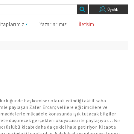
Üyelik
itaplarımız
Yazarlarımız
İletişim
ürlüğünde başkomiser olarak edindiği aktif saha
mle paylaşan Zafer Ercan; velilere eğitimcilere ve
 maddelerle mücadele konusunda ışık tutacak bilgiler
yrete düşürecek gerçekleri okuyucusu ile paylaşıyor… Bir
cı üslübü kitabı daha da çekici hale getiriyor. Kitapta
n üzerindeki logolardan, 5 dakikada yapılan uyuşturucu