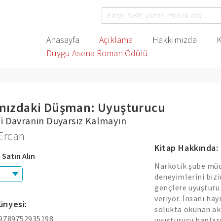
Anasayfa
Açıklama
Hakkımızda
K
Duygu Asena Roman Ödülü
mızdaki Düşman: Uyuşturucu
li Davranın Duyarsız Kalmayın
Ercan
Kitap Hakkında:
 Satın Alın
Narkotik şube müd
deneyimlerini bizi
gençlere uyuşturu
veriyor. İnsanı ha
ünyesi:
solukta okunan akı
 9789752935198
uyuşturucu hapları