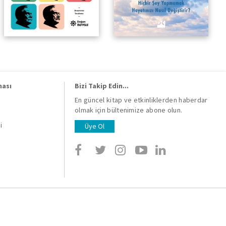
ması
Bizi Takip Edin...
En güncel kitap ve etkinliklerden haberdar
olmak için bültenimize abone olun.
i
i
Üye Ol
i