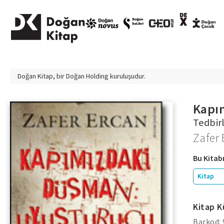
Doğan Kitap, bir
Doğan Holding
kuruluşudur.
Kapı
Tedbir
Zafer 
Bu Kitabı
Kitap
Kitap K
Barkod: