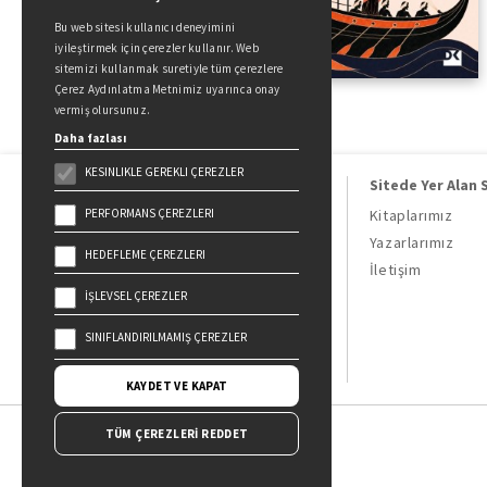
Bu web sitesi kullanıcı deneyimini
iyileştirmek için çerezler kullanır. Web
sitemizi kullanmak suretiyle tüm çerezlere
Çerez Aydınlatma Metnimiz uyarınca onay
vermiş olursunuz.
Daha fazlası
KESINLIKLE GEREKLI ÇEREZLER
Sitede Yer Alan 
PERFORMANS ÇEREZLERI
Kitaplarımız
Yazarlarımız
HEDEFLEME ÇEREZLERI
Doğan Kitap, bir Doğan Holding
İletişim
kuruluşudur.
İŞLEVSEL ÇEREZLER
19 Mayıs Cad. Golden Plaza No:1 Kat:10
34360 / Şişli / İstanbul
SINIFLANDIRILMAMIŞ ÇEREZLER
KAYDET VE KAPAT
TÜM ÇEREZLERİ REDDET