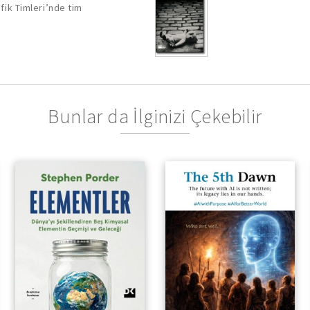
afik Timleri’nde tim
Bunlar da İlginizi Çekebilir
Dünya’yı Şekillendiren Beş
Kimyasal Elementin
Geçmişi ve Geleceği