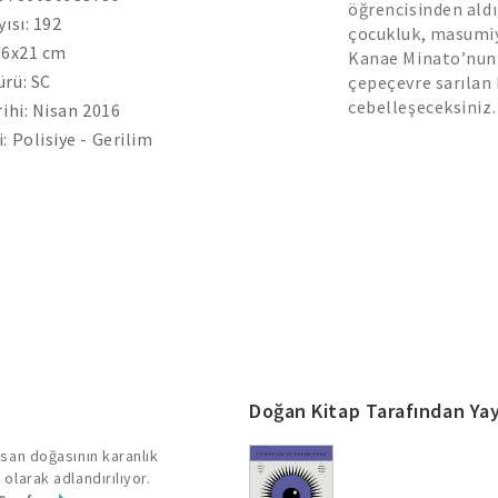
öğrencisinden aldı
yısı: 192
çocukluk, masumiy
.6x21 cm
Kanae Minato’nun a
rü: SC
çepeçevre sarılan 
cebelleşeceksiniz.
rihi: Nisan 2016
: Polisiye - Gerilim
Doğan Kitap Tarafından Yay
nsan doğasının karanlık
 olarak adlandırılıyor.