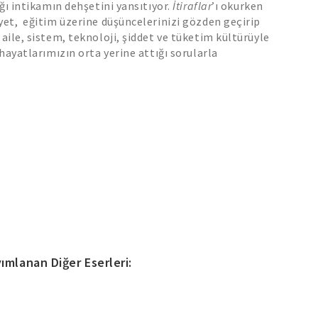
ğı intikamın dehşetini yansıtıyor.
İtiraflar
’ı okurken
et, eğitim üzerine düşüncelerinizi gözden geçirip
ile, sistem, teknoloji, şiddet ve tüketim kültürüyle
hayatlarımızın orta yerine attığı sorularla
ımlanan Diğer Eserleri: