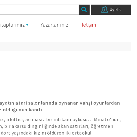
Üyelik
itaplarımız
Yazarlarımız
İletişim
 hayatın atari salonlarında oynanan vahşi oyunlardan
 olduğunun kanıtı.
siz, irkiltici, acımasız bir intikam öyküsü… Minato'nun,
, bir akarsu dinginliğinde akan satırları, öğretmen
 dört yaşındaki kızını öldüren iki ortaokul