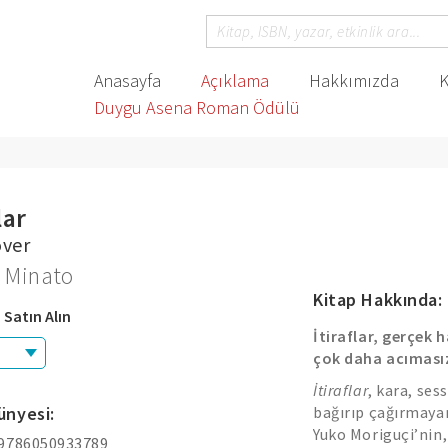
Anasayfa
Açıklama
Hakkımızda
K
Duygu Asena Roman Ödülü
lar
over
 Minato
Kitap Hakkında:
 Satın Alın
İtiraflar, gerçek
çok daha acımasız
İtiraflar
, kara, ses
ünyesi:
bağırıp çağırmayan
Yuko Moriguçi’nin,
 9786050933789