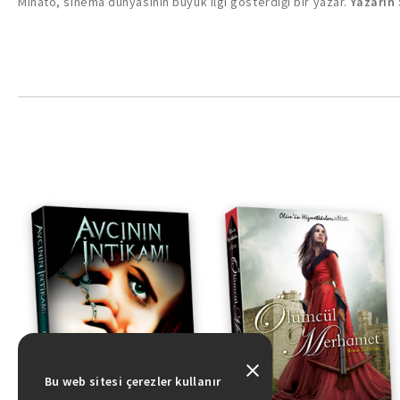
Minato, sinema dünyasının büyük ilgi gösterdiği bir yazar.
Yazarın
Bu web sitesi çerezler kullanır