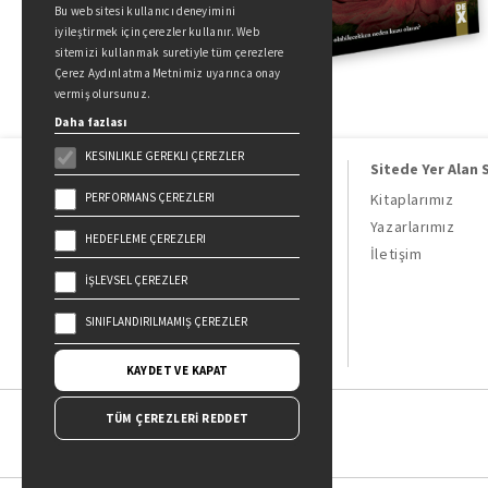
Bu web sitesi kullanıcı deneyimini
iyileştirmek için çerezler kullanır. Web
sitemizi kullanmak suretiyle tüm çerezlere
Çerez Aydınlatma Metnimiz uyarınca onay
vermiş olursunuz.
Daha fazlası
KESINLIKLE GEREKLI ÇEREZLER
Sitede Yer Alan 
PERFORMANS ÇEREZLERI
Kitaplarımız
Yazarlarımız
HEDEFLEME ÇEREZLERI
Doğan Kitap, bir Doğan Holding
İletişim
kuruluşudur.
İŞLEVSEL ÇEREZLER
19 Mayıs Cad. Golden Plaza No:1 Kat:10
34360 / Şişli / İstanbul
SINIFLANDIRILMAMIŞ ÇEREZLER
KAYDET VE KAPAT
TÜM ÇEREZLERİ REDDET