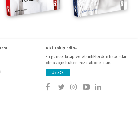
ması
Bizi Takip Edin...
En güncel kitap ve etkinliklerden haberdar
olmak için bültenimize abone olun.
i
i
Üye Ol
i