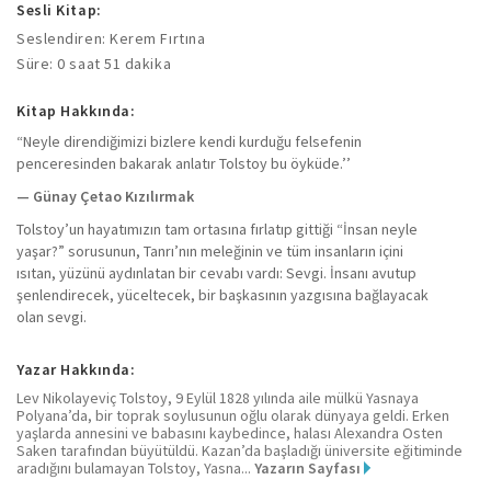
Sesli Kitap:
Seslendiren: Kerem Fırtına
Süre: 0 saat 51 dakika
Kitap Hakkında:
“Neyle direndiğimizi bizlere kendi kurduğu felsefenin
penceresinden bakarak anlatır Tolstoy bu öyküde.’’
— Günay Çetao Kızılırmak
Tolstoy’un hayatımızın tam ortasına fırlatıp gittiği “İnsan neyle
yaşar?” sorusunun, Tanrı’nın meleğinin ve tüm insanların içini
ısıtan, yüzünü aydınlatan bir cevabı vardı: Sevgi. İnsanı avutup
şenlendirecek, yüceltecek, bir başkasının yazgısına bağlayacak
olan sevgi.
Yazar Hakkında:
Lev Nikolayeviç Tolstoy, 9 Eylül 1828 yılında aile mülkü Yasnaya
Polyana’da, bir toprak soylusunun oğlu olarak dünyaya geldi. Erken
yaşlarda annesini ve babasını kaybedince, halası Alexandra Osten
Saken tarafından büyütüldü. Kazan’da başladığı üniversite eğitiminde
aradığını bulamayan Tolstoy, Yasna...
Yazarın Sayfası