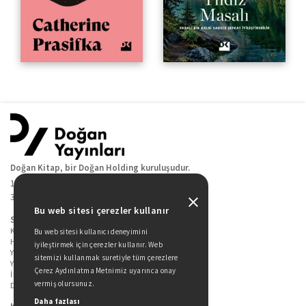
Doğan Kitap, bir Doğan Holding kuruluşudur.
19 Mayıs Cad. Golden Plaza No:1 Kat:10
34360 / Şişli / İstanbul
Bu web sitesi çerezler kullanır
Sitede Yer Alan Sayfalar
Kitaplarımız
Bu web sitesi kullanıcı deneyimini
Hakkımızda
iyileştirmek için çerezler kullanır. Web
Yazarlarımız
sitemizi kullanmak suretiyle tüm çerezlere
Yazar Adayları İçin
Çerez Aydınlatma Metnimiz uyarınca onay
İletişim
vermiş olursunuz.
Duygu Asena Roman Ödülü
Daha fazlası