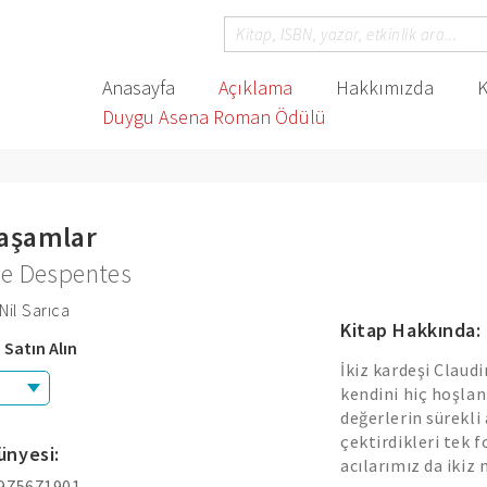
Anasayfa
Açıklama
Hakkımızda
K
Duygu Asena Roman Ödülü
Yaşamlar
ie Despentes
Nil Sarıca
Kitap Hakkında:
 Satın Alın
İkiz kardeşi Claud
kendini hiç hoşlan
değerlerin sürekli
çektirdikleri tek f
ünyesi:
acılarımız da ikiz m
 975671901