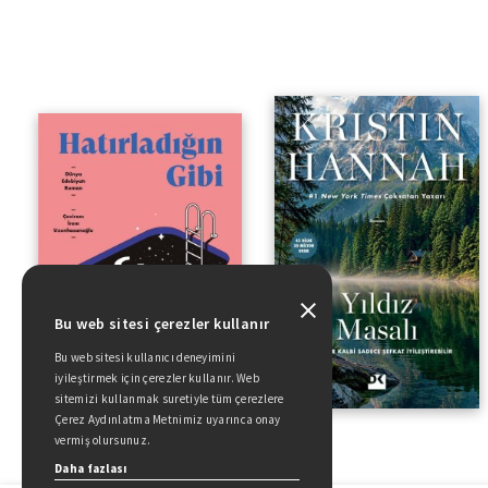
Bu web sitesi çerezler kullanır
Bu web sitesi kullanıcı deneyimini
iyileştirmek için çerezler kullanır. Web
sitemizi kullanmak suretiyle tüm çerezlere
Çerez Aydınlatma Metnimiz uyarınca onay
vermiş olursunuz.
Daha fazlası