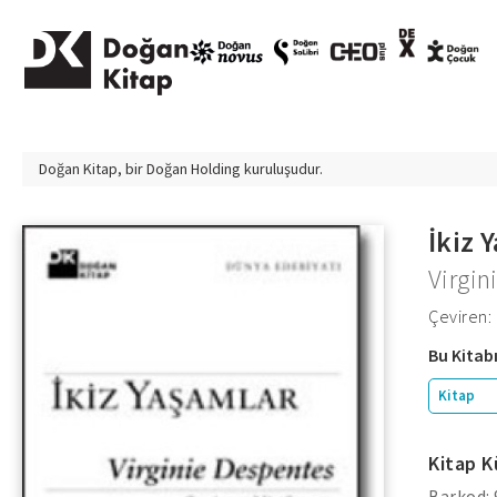
Doğan Kitap, bir
Doğan Holding
kuruluşudur.
İkiz 
Virgin
Çeviren: 
Bu Kitabı
Kitap
Kitap K
Barkod: