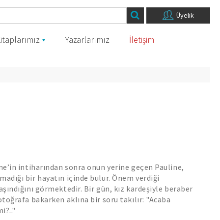
Üyelik
itaplarımız
Yazarlarımız
İletişim
ine’in intiharından sonra onun yerine geçen Pauline,
madığı bir hayatın içinde bulur. Önem verdiği
 aşındığını görmektedir. Bir gün, kız kardeşiyle beraber
otoğrafa bakarken aklına bir soru takılır: "Acaba
i?.."