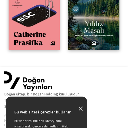
Doğan Kitap, bir Doğan Holding kuruluşudur.
19 Mayıs Cad. Golden Plaza No:1 Kat:10
34360 / Şişli / İstanbul
Bu web sitesi çerezler kullanır
Sitede Yer Alan Sayfalar
Kitaplarımız
Bu web sitesi kullanıcı deneyimini
Hakkımızda
iyileştirmek için çerezler kullanır. Web