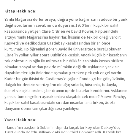
Kitap Hakkında:
Yankı Mağarası derler oraya; doğru yöne bağırırsan sadece bir yankı
değil sorularının cevabını da duyarsın.
1950’lerin küçük bir sahil
kasabasında yetişen Clare O’Brien ve David Power, kalplerindeki
arzuyu Yankı Mağarası’na haykırırlar. İkisinin de tek bir dileği vardır:
Kasvetli ve dedikoducu Castlebay kasabasından bir an önce
kurtulmak. Tıp öğrenimi gören David ile üniversitede burslu okuyan
Clare’in yolları yıllar sonra Dublin’de kesişir. Ancak küçük bir kasabanın
tek doktorunun oğlu ile mütevazı bir dükkân sahibinin kızının birlikte
olmaları sosyal açıdan pek de mümkün değildir. Aşklarının yankısını
duyabilmeleri için önlerinde aşmaları gereken pek çok engel vardır.
Kader bir gün ikisini de Castlebay’e çağırır. Fonda gri bir gökyüzünün,
dalgalı bir denizin ve rüzgârın olduğu; sırlarla, hüsranla, tutkuyla,
ihanet ve aşkla örülmüş bir dramın içinde bulurlar kendilerini. Aşklarının
yankısı tüm engelleri aşarak onlara ulaşabilecek midir? Maeve Binchy,
küçük bir sahil kasabasındaki sıradan insanları anlatırken, âdeta
dünyanın dönerken çıkardığı sesi yankılıyor.
Yazar Hakkında:
İrlanda’nın başkenti Dublin’in dışında küçük bir köy olan Dalkey’de,
1940 yılında doğdu. Killiney’deki Holy Child Convent adlı, Katolik kız