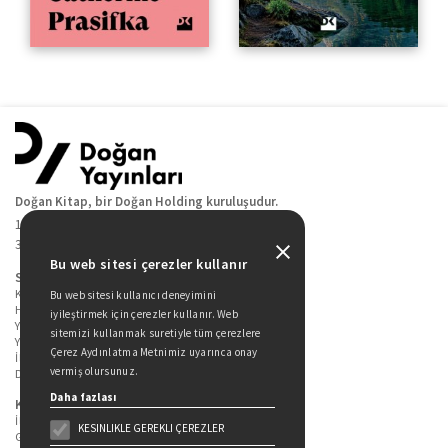
Doğan Kitap, bir Doğan Holding kuruluşudur.
19 Mayıs Cad. Golden Plaza No:1 Kat:10
34360 / Şişli / İstanbul
Bu web sitesi çerezler kullanır
Sitede Yer Alan Sayfalar
Kitaplarımız
Bu web sitesi kullanıcı deneyimini
Hakkımızda
iyileştirmek için çerezler kullanır. Web
Yazarlarımız
sitemizi kullanmak suretiyle tüm çerezlere
Yazar Adayları İçin
Çerez Aydınlatma Metnimiz uyarınca onay
İletişim
vermiş olursunuz.
Duygu Asena Roman Ödülü
Daha fazlası
Kişisel Verilerin Korunması
İlgili Kişi Başvuru Formu
KESINLIKLE GEREKLI ÇEREZLER
Genel Aydınlatma Metni