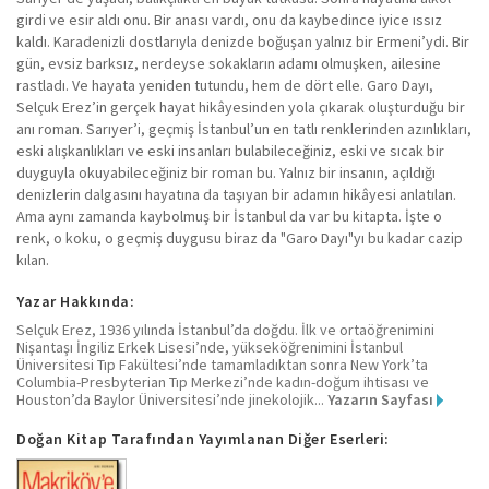
girdi ve esir aldı onu. Bir anası vardı, onu da kaybedince iyice ıssız
kaldı. Karadenizli dostlarıyla denizde boğuşan yalnız bir Ermeni’ydi. Bir
gün, evsiz barksız, nerdeyse sokakların adamı olmuşken, ailesine
rastladı. Ve hayata yeniden tutundu, hem de dört elle. Garo Dayı,
Selçuk Erez’in gerçek hayat hikâyesinden yola çıkarak oluşturduğu bir
anı roman. Sarıyer’i, geçmiş İstanbul’un en tatlı renklerinden azınlıkları,
eski alışkanlıkları ve eski insanları bulabileceğiniz, eski ve sıcak bir
duyguyla okuyabileceğiniz bir roman bu. Yalnız bir insanın, açıldığı
denizlerin dalgasını hayatına da taşıyan bir adamın hikâyesi anlatılan.
Ama aynı zamanda kaybolmuş bir İstanbul da var bu kitapta. İşte o
renk, o koku, o geçmiş duygusu biraz da "Garo Dayı"yı bu kadar cazip
kılan.
Yazar Hakkında:
Selçuk Erez, 1936 yılında İstanbul’da doğdu. İlk ve ortaöğrenimini
Nişantaşı İngiliz Erkek Lisesi’nde, yükseköğrenimini İstanbul
Üniversitesi Tıp Fakültesi’nde tamamladıktan sonra New York’ta
Columbia-Presbyterian Tıp Merkezi’nde kadın-doğum ihtisası ve
Houston’da Baylor Üniversitesi’nde jinekolojik...
Yazarın Sayfası
Doğan Kitap Tarafından Yayımlanan Diğer Eserleri: