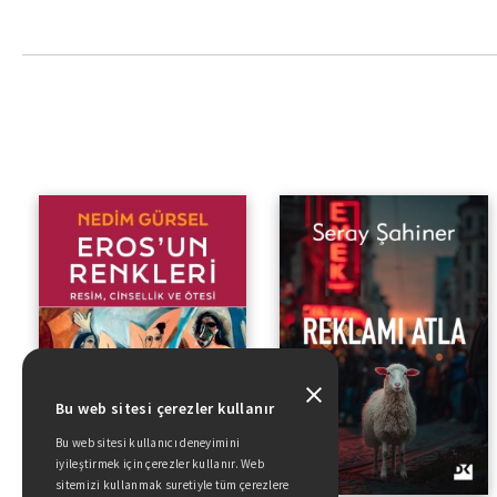
Resim, Cinsellik ve Ötesi
Bu web sitesi çerezler kullanır
Bu web sitesi kullanıcı deneyimini
iyileştirmek için çerezler kullanır. Web
sitemizi kullanmak suretiyle tüm çerezlere