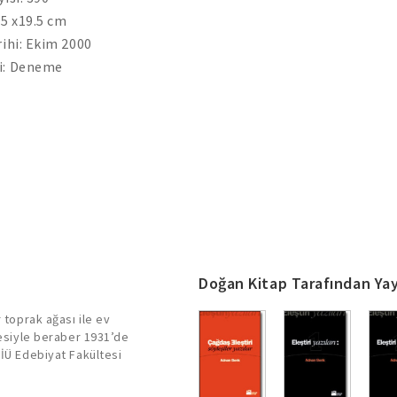
.5 x19.5 cm
rihi: Ekim 2000
i: Deneme
Doğan Kitap Tarafından Yay
 toprak ağası ile ev
lesiyle beraber 1931’de
 İÜ Edebiyat Fakültesi