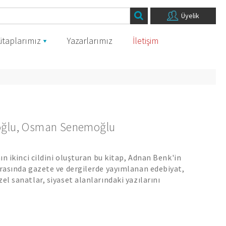
Üyelik
itaplarımız
Yazarlarımız
İletişim
oğlu
,
Osman Senemoğlu
nın ikinci cildini oluşturan bu kitap, Adnan Benk'in
arasında gazete ve dergilerde yayımlanan edebiyat,
el sanatlar, siyaset alanlarındaki yazılarını