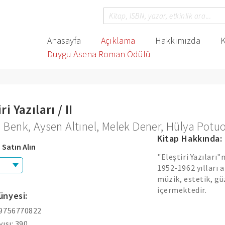
Anasayfa
Açıklama
Hakkımızda
K
Duygu Asena Roman Ödülü
ri Yazıları / II
 Benk
,
Aysen Altınel
,
Melek Dener
,
Hülya Potu
Kitap Hakkında:
 Satın Alın
"Eleştiri Yazıları"
1952-1962 yılları 
müzik, estetik, güz
içermektedir.
ünyesi:
 9756770822
yısı: 390