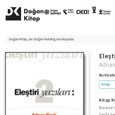
Doğan Kitap, bir
Doğan Holding
kuruluşudur.
Eleşti
Adnan
Bu Kitabı
Kitap
Kitap K
Barkod:
Sayfa Sa