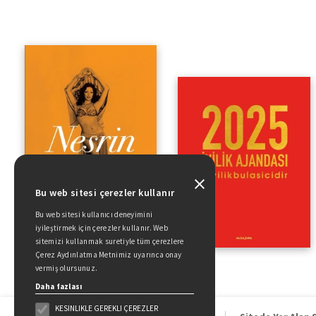
Bu web sitesi çerezler kullanır
Bu web sitesi kullanıcı deneyimini
iyileştirmek için çerezler kullanır. Web
sitemizi kullanmak suretiyle tüm çerezlere
Çerez Aydınlatma Metnimiz uyarınca onay
vermiş olursunuz.
Daha fazlası
KESINLIKLE GEREKLI ÇEREZLER