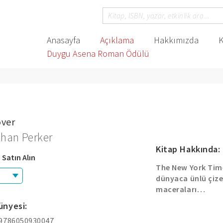
Anasayfa
Açıklama
Hakkımızda
K
Duygu Asena Roman Ödülü
over
khan Perker
Kitap Hakkında:
 Satın Alın
The New York Time
dünyaca ünlü çize
maceraları…
ünyesi:
 9786050930047