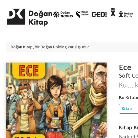
Doğan Kitap, bir
Doğan Holding
kuruluşudur.
Ece
Soft C
Kutlu
Bu Kitabı
Kitap
Kitap K
Barkod: