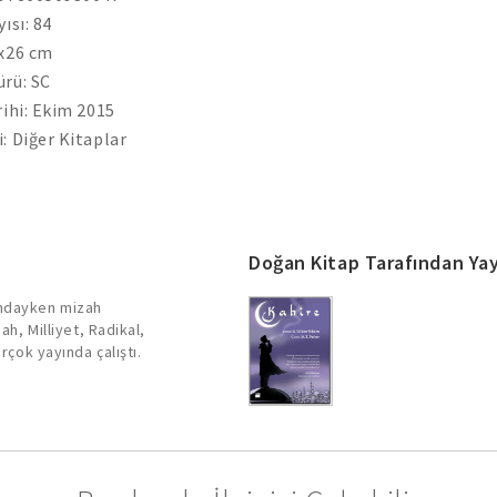
ısı: 84
1x26 cm
rü: SC
rihi: Ekim 2015
: Diğer Kitaplar
Doğan Kitap Tarafından Yay
ındayken mizah
ah, Milliyet, Radikal,
rçok yayında çalıştı.