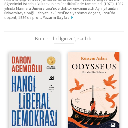
öğrenimini İstanbul Yüksek İslam Enstitüsü’nde tamamladı (1973). 1982
yılında Marmara Üniversitesi’nde doktor unvanını aldı. Aynı yıl anılan
üniversiteye bağlı İlahiyat Fakültesi’nde yardımcı doçent, 1990’da
doçent, 1996’da prof...
Yazarın Sayfası
Bunlar da İlginizi Çekebilir
Hoş Geldin Yabancı
Dünya’yı Şekillendi
Kimyasal Elementin
ve Geleceği