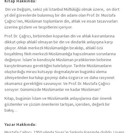
Kitap Hakkında:
Din ve Değişim, sekiz yılı İstanbul Müftülüğü olmak üzere, on dört
yıl dinî görevlerde bulunmuş bir din adamı olan Prof. Dr. Mustafa
Çağrıcı’nın, Müslüman toplumların din, ahlak ve insan tasavvurları
üzerine gözlem ve tespitlerini içeriyor.
Prof. Dr. Çağrıcı, birbirinden koparılan din ve ahlak kavramlarına
dikkat çekip ahlakî olmayan bir din ve dindarlık anlayışına karşı
çıkıyor. Ahlak merkezli Müslümanlığın bırakılıp, ahlakî özü
boşaltılmış fıkıh merkezli Müslümanlığa hapsolmanın sorunlarına
değiniyor. İslam’ın kendisiyle Müslüman pratiklerinin birbirine
karıştırılmaması gerektiğini hatırlatıyor. Tarihte Müslümanların
oluşturduğu mirası kutsayıp dogmalaştıran bugünkü ulema
zihniyetinden kurtulup geçmişi daha özgürce ve daha rasyonel
okumamız gerektiğini savunuyor. Ve Prof. Dr. Mustafa Çağrıcı
soruyor: Günümüzde Müslümanlar ne kadar Müslüman?
Kitap, bugünün İslam ve Müslümanlık anlayışlarına dair önemli
gözlemler ve çözüm önerilerini tartışan, içeriden, değerli bir
bakış…
Yazar Hakkında:
Mustafa Çağrıcı, 1950 yılında Sivas’ın Şarkışla ilçesinde doğdu. Lisans