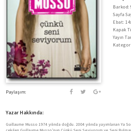
Barkod:
Sayfa Sa
Ebat: 1
Kapak Tü
Yayın Ta
Kategor
Paylaşım:
Yazar Hakkında:
Guillaume Musso 1974 yılında doğdu. 2004 yılında yayımlanan Ya Son
çekilen Guillaume Musso’nun Çünkü Seni Seviyorum ve Seni Bulmay