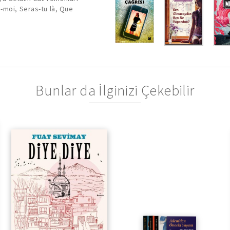
kokteyli.” ELLE “G
-moi, Seras-tu là, Que
çarpıcı metodunu 
usta.” L’EXPRESS
Bunlar da İlginizi Çekebilir