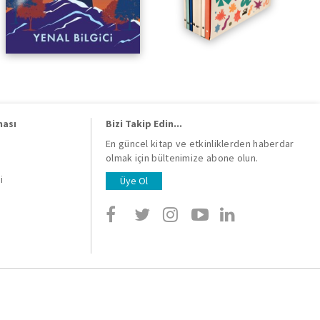
ması
Bizi Takip Edin...
En güncel kitap ve etkinliklerden haberdar
olmak için bültenimize abone olun.
i
i
Üye Ol
i