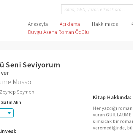
Anasayfa
Açıklama
Hakkımızda
K
Duygu Asena Roman Ödülü
ü Seni Seviyorum
over
aume Musso
: Zeynep Seymen
Kitap Hakkında:
 Satın Alın
Her yazdığı roman
vuran GUILLAUME M
sımsıcak bir roman
veremediğinde, büz
ünyesi: