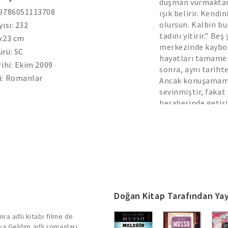
düşman vurmaktan y
 9786051113708
ışık belirir. Kend
olursun. Kalbin bu
yısı: 232
tadını yitirir.” Be
4x23 cm
merkezinde kaybol
rü: SC
hayatları tamamen 
rihi: Ekim 2009
sonra, aynı tariht
i: Romanlar
Ancak konuşamamak
sevinmiştir, fakat
beraberinde getirir
asıl önemlisi, ned
ıstırabı, intikam a
yollarını kesiştir
kurtarabilecek… Ç
duygularla örülmüş
“Guillaume Musso 
izleyerek, hikâye
koşuyor. Son derece
Doğan Kitap Tarafından Yay
gerilim…” Le Paris
yapmak için gerek
ra adlı kitabı filme de
yüksek tiraj.” Liv
a Geldim adlı romanları