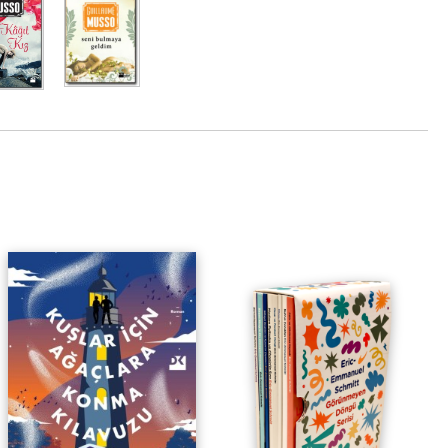
uillaume Musso, polisiye roman yazarlarının
kullanarak duygusal bir hikâye yaratma sanatında