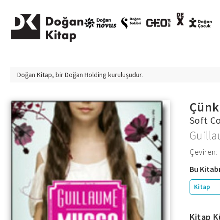
Doğan Kitap, bir
Doğan Holding
kuruluşudur.
Çünk
Soft C
Guill
Çeviren
Bu Kitabı
Kitap
Kitap K