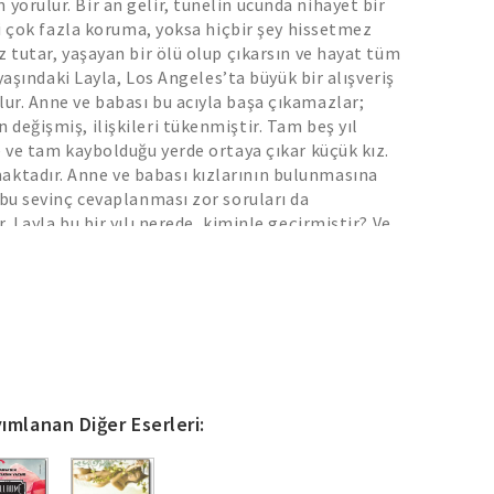
orulur. Bir an gelir, tünelin ucunda nihayet bir
ini çok fazla koruma, yoksa hiçbir şey hissetmez
z tutar, yaşayan bir ölü olup çıkarsın ve hayat tüm
ş yaşındaki Layla, Los Angeles’ta büyük bir alışveriş
ur. Anne ve babası bu acıyla başa çıkamazlar;
değişmiş, ilişkileri tükenmiştir. Tam beş yıl
e ve tam kaybolduğu yerde ortaya çıkar küçük kız.
tadır. Anne ve babası kızlarının bulunmasına
 bu sevinç cevaplanması zor soruları da
. Layla bu bir yılı nerede, kiminle geçirmiştir? Ve
en dönmüştür? Çok değerli bir varlığı kaybetmenin
teşi, akıntıya kapılmış sürüklenen insanlar... Kader
ecek, onları sadece sevginin ve affetmenin gücü
ünkü Seni Seviyorum gerilim dozu yüksek, içten
, sıcacık bir roman. Fransız basınından:
yazmıyor, mümkün olan tüm anlatı yollarını
si tarafından kovalanıyormuşçasına nefes nefese
 görsel bir edebiyat, sezgilerle yol alan bir
ımlanan Diğer Eserleri:
ien “Çünkü Seni Seviyorum’da bir kitabı best-seller
en tüm malzeme var: gerilim, aşk, metafizik,
res-Hebdo “Müthiş bir hayal gücü ve gerilim