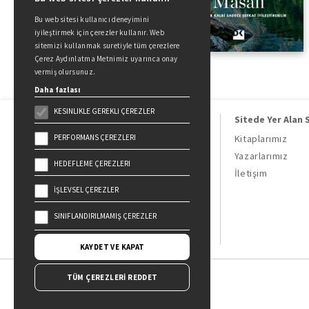
Bu web sitesi kullanıcı deneyimini
iyileştirmek için çerezler kullanır. Web
sitemizi kullanmak suretiyle tüm çerezlere
Çerez Aydınlatma Metnimiz uyarınca onay
vermiş olursunuz.
Daha fazlası
KESINLIKLE GEREKLI ÇEREZLER
Sitede Yer Alan 
PERFORMANS ÇEREZLERI
Kitaplarımız
Yazarlarımız
HEDEFLEME ÇEREZLERI
Doğan Kitap, bir Doğan Holding
İletişim
kuruluşudur.
İŞLEVSEL ÇEREZLER
19 Mayıs Cad. Golden Plaza No:1 Kat:10
34360 / Şişli / İstanbul
SINIFLANDIRILMAMIŞ ÇEREZLER
KAYDET VE KAPAT
TÜM ÇEREZLERİ REDDET