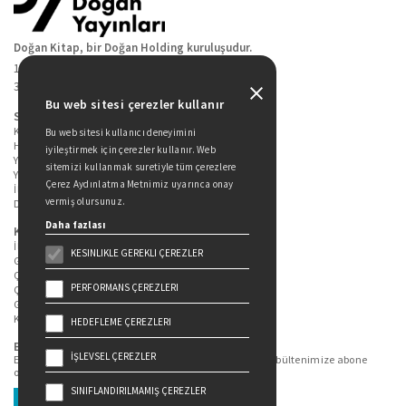
Doğan Kitap, bir Doğan Holding kuruluşudur.
19 Mayıs Cad. Golden Plaza No:1 Kat:10
34360 / Şişli / İstanbul
Bu web sitesi çerezler kullanır
Sitede Yer Alan Sayfalar
Kitaplarımız
Bu web sitesi kullanıcı deneyimini
Hakkımızda
iyileştirmek için çerezler kullanır. Web
Yazarlarımız
sitemizi kullanmak suretiyle tüm çerezlere
Yazar Adayları İçin
Çerez Aydınlatma Metnimiz uyarınca onay
İletişim
vermiş olursunuz.
Duygu Asena Roman Ödülü
Daha fazlası
Kişisel Verilerin Korunması
İlgili Kişi Başvuru Formu
KESINLIKLE GEREKLI ÇEREZLER
Genel Aydınlatma Metni
Çekiliş Aydınlatma Metni
PERFORMANS ÇEREZLERI
Çerez Aydınlatma Metni
Gizlilik Politikası
Kullanım Şartları
HEDEFLEME ÇEREZLERI
Bizi Takip Edin...
İŞLEVSEL ÇEREZLER
En güncel kitap ve etkinliklerden haberdar olmak için bültenimize abone
olun.
SINIFLANDIRILMAMIŞ ÇEREZLER
Üye Ol