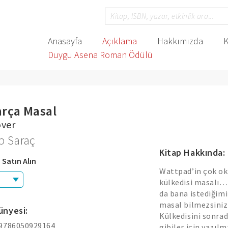
Anasayfa
Açıklama
Hakkımızda
K
Duygu Asena Roman Ödülü
arça Masal
over
p Saraç
Kitap Hakkında:
 Satın Alın
Wattpad’in çok oku
külkedisi masalı… 
da bana istediğimi
masal bilmezsiniz
ünyesi:
Külkedisini sonrad
 9786050929164
gibiler için yazıl