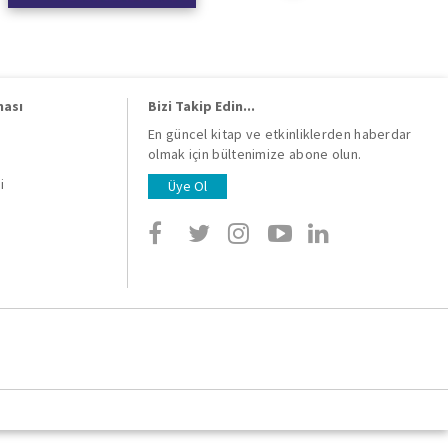
ması
Bizi Takip Edin...
En güncel kitap ve etkinliklerden haberdar
olmak için bültenimize abone olun.
i
i
Üye Ol
i