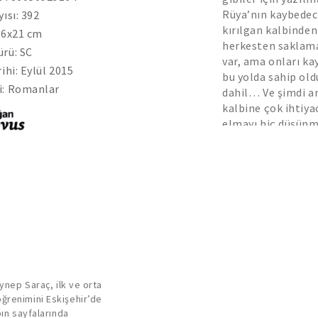
Rüya’nın kaybedece
yısı: 392
kırılgan kalbinden
.6x21 cm
herkesten saklamak
rü: SC
var, ama onları ka
ihi: Eylül 2015
bu yolda sahip old
i: Romanlar
dahil… Ve şimdi a
kalbine çok ihtiyac
elmayı hiç düşün
ynep Saraç, ilk ve orta
ğrenimini Eskişehir’de
bın sayfalarında