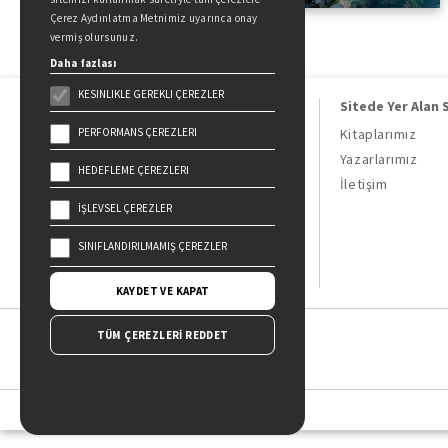
Çerez Aydınlatma Metnimiz uyarınca onay
vermiş olursunuz.
Daha fazlası
KESINLIKLE GEREKLI ÇEREZLER
Sitede Yer Alan 
PERFORMANS ÇEREZLERI
Kitaplarımız
Yazarlarımız
HEDEFLEME ÇEREZLERI
Doğan Kitap, bir Doğan Holding
İletişim
kuruluşudur.
İŞLEVSEL ÇEREZLER
19 Mayıs Cad. Golden Plaza No:1 Kat:10
34360 / Şişli / İstanbul
SINIFLANDIRILMAMIŞ ÇEREZLER
KAYDET VE KAPAT
TÜM ÇEREZLERİ REDDET