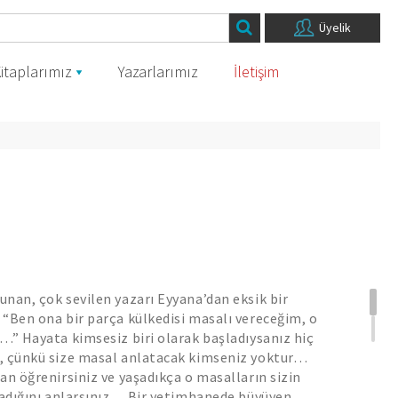
Üyelik
itaplarımız
Yazarlarımız
İletişim
nan, çok sevilen yazarı Eyyana’dan eksik bir
“Ben ona bir parça külkedisi masalı vereceğim, o
…” Hayata kimsesiz biri olarak başladıysanız hiç
, çünkü size masal anlatacak kimseniz yoktur…
an öğrenirsiniz ve yaşadıkça o masalların sizin
madığını anlarsınız… Bir yetimhanede büyüyen