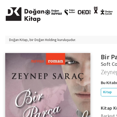
Doğan Kitap, bir
Doğan Holding
kuruluşudur.
Bir P
Soft C
Zeyne
Bu Kitabı
Kitap
Kitap K
Barkod: