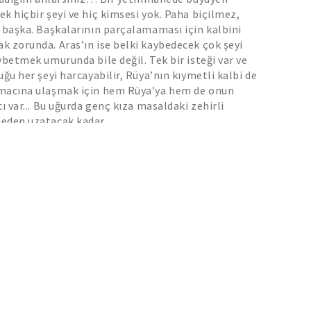
k hiçbir şeyi ve hiç kimsesi yok. Paha biçilmez,
 başka. Başkalarının parçalamaması için kalbini
 zorunda. Aras’ın ise belki kaybedecek çok şeyi
ybetmek umurunda bile değil. Tek bir isteği var ve
uğu her şeyi harcayabilir, Rüya’nın kıymetli kalbi de
macına ulaşmak için hem Rüya’ya hem de onun
ı var... Bu uğurda genç kıza masaldaki zehirli
meden uzatacak kadar…