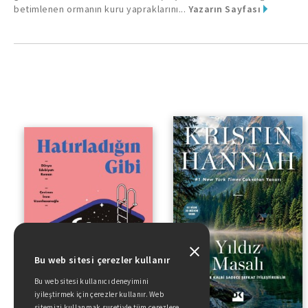
betimlenen ormanın kuru yapraklarını...
Yazarın Sayfası
Bu web sitesi çerezler kullanır
Bu web sitesi kullanıcı deneyimini
iyileştirmek için çerezler kullanır. Web
sitemizi kullanmak suretiyle tüm çerezlere