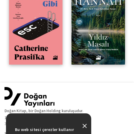
Doğan Kitap, bir Doğan Holding kuruluşudur.
19 Mayıs Cad. Golden Plaza No:1 Kat:10
34360 / Şişli / İstanbul
Bu web sitesi çerezler kullanır
Sitede Yer Alan Sayfalar