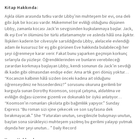
Kitap Hakkında:
Aşkla ölüm arasında tutku vardır Libby’nin muhteşem bir evi, ona deli
gibi âşık bir kocası vardır. Mükemmel bir evliliği olduğunu düşünen
Libby, zamanla kocası Jack’in sevgisinden kuşkulanmaya başlar. Jack,
ilk eşi Eve’in ölümünü bir türlü atlatamamıştır ve aslında hâlâ ona âşıktır.
İlişkileri kaderin bir cilvesiyle sarsıldığında Libby, alelacele evlendiği
adam ile kusursuz bir eş gibi görünen Eve hakkında bulabileceği her
şeyi öğrenmeye karar verir. Fakat bunu yaparken geçmişin korkunç
sırlarıyla da yüzleşir. Öğrendiklerinden ve bunların verebileceği
zarardan korkmaya başlayan Libby, kendi sonunun da Jack’in sevdiği
ilk kadın gibi olmasından endişe eder. Ama artık geri dönüş yoktur…
“Kocanızın kalbinin hâlâ sizden önceki kadına ait olduğunu
öğrenseydiniz ne hissederdiniz?” sorusunu okuruna gerilimli bir
kurguyla sunan Dorothy Koomson, sosyal çatışma, aldatılma ve
evliliğin doğası üzerine gizemli ve dokunaklı bir öykü anlatıyor…
“Koomson’ın romanları çikolata gibi bağımlılık yapıyor.” Sunday
Express “Bu roman sizi içine çekecek ve son sayfasına dek
bırakmayacak.” She “Faturaları unutun, sevgilinizle buluşmayı unutun,
baştan sona sürükleyici muhteşem yazılmış bu gerilimi yalayıp yutmak
dışında her şeyi unutun... ” Daily Record