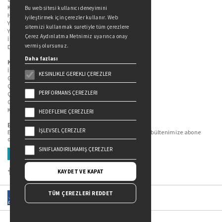
Kitaplarımız
Bu web sitesi kullanıcı deneyimini
Hakkımızda
iyileştirmek için çerezler kullanır. Web
Yazarlarımız
sitemizi kullanmak suretiyle tüm çerezlere
Yazar Adayları İçin
Çerez Aydınlatma Metnimiz uyarınca onay
İletişim
vermiş olursunuz.
Duygu Asena Roman Ödülü
Daha fazlası
Kişisel Verilerin Korunması
İlgili Kişi Başvuru Formu
KESINLIKLE GEREKLI ÇEREZLER
Genel Aydınlatma Metni
Çekiliş Aydınlatma Metni
PERFORMANS ÇEREZLERI
Çerez Aydınlatma Metni
Gizlilik Politikası
Kullanım Şartları
HEDEFLEME ÇEREZLERI
Bizi Takip Edin...
İŞLEVSEL ÇEREZLER
En güncel kitap ve etkinliklerden haberdar olmak için bültenimize abone
olun.
SINIFLANDIRILMAMIŞ ÇEREZLER
Üye Ol
KAYDET VE KAPAT
TÜM ÇEREZLERİ REDDET