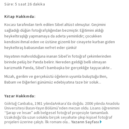
Süre: 5 saat 26 dakika
Kitap Hakkında:
Kocası tarafından terk edilen Sibel altüst olmuştur. Geçimini
sağladığı düğün fotoğrafçılığından bezmiştir. Eğitimini aldığı
heykeltıraşlığı yapmamaya da adeta yeminlidir; çocukken
kendisini ihmal eden ve üstüne gizemli bir cinayete kurban giden
heykeltıraş babasından nefret eder çünkü!
Hayatının mahvolduğuna inanan Sibel’in fotoğraf çekimlerinden
birinde pelüş bir Panda belirir. Nereden geldiği belli olmayan
karizmatik Panda, Sibel’i bambaşka bir gerçekliğe taşıyacaktır...
Mizah, gerilim ve gerçeküstü öğelerin uyumla buluştuğu Ben,
Babam ve Diğerleri günümüz edebiyatına taze bir soluk...
Yazar Hakkında:
Göktuğ Canbaba, 1981 yılındaAnkara’da doğdu. 2006 yılında Anadolu
Üniversitesi Basın-Yayın Bölümü’nden mezun oldu. Lisans öğrenimini
“Şarap ve İnsan” adlı belgesel fotoğraf projesiyle tamamladı.
Uzakdoğu’da uzun soluklu birçok seyahate çıkıp kişisel fotoğraf
projeleri üzerine çalıştı. İlk romanı ola...
Yazarın Sayfası