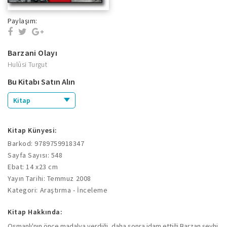
Paylaşım:
Barzani Olayı
Hulûsi Turgut
Bu Kitabı Satın Alın
Kitap
Kitap Künyesi:
Barkod: 9789759918347
Sayfa Sayısı: 548
Ebat: 14 x23 cm
Yayın Tarihi: Temmuz 2008
Kategori: Araştırma - İnceleme
Kitap Hakkında:
Osmanlı'nın önce madalya verdiği, daha sonra idam ettiği Barzan şeyhi