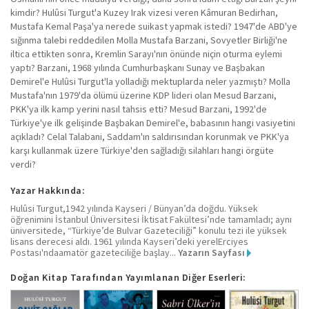
kimdir? Hulûsi Turgut'a Kuzey Irak vizesi veren Kâmuran Bedirhan,
Mustafa Kemal Paşa'ya nerede suikast yapmak istedi? 1947'de ABD'ye
sığınma talebi reddedilen Molla Mustafa Barzani, Sovyetler Birliği'ne
iltica ettikten sonra, Kremlin Sarayı'nın önünde niçin oturma eylemi
yaptı? Barzani, 1968 yılında Cumhurbaşkanı Sunay ve Başbakan
Demirel'e Hulûsi Turgut'la yolladığı mektuplarda neler yazmıştı? Molla
Mustafa'nın 1979'da ölümü üzerine KDP lideri olan Mesud Barzani,
PKK'ya ilk kamp yerini nasıl tahsis etti? Mesud Barzani, 1992'de
Türkiye'ye ilk gelişinde Başbakan Demirel'e, babasının hangi vasiyetini
açıkladı? Celal Talabani, Saddam'ın saldırısından korunmak ve PKK'ya
karşı kullanmak üzere Türkiye'den sağladığı silahları hangi örgüte
verdi?
Yazar Hakkında:
Hulûsi Turgut,1942 yılında Kayseri / Bünyan’da doğdu. Yüksek
öğrenimini İstanbul Üniversitesi İktisat Fakültesi’nde tamamladı; aynı
üniversitede, “Türkiye’de Bulvar Gazeteciliği” konulu tezi ile yüksek
lisans derecesi aldı. 1961 yılında Kayseri’deki yerelErciyes
Postası'ndaamatör gazeteciliğe başlay...
Yazarın Sayfası
Doğan Kitap Tarafından Yayımlanan Diğer Eserleri: