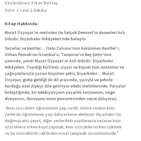
Seslendiren: Erkan Bektaş
Süre: 2 saat 2 dakika
Kitap Hakkında:
Murat Özyaşar’ın metinleri ile Selçuk Demirel’in desenleri Aslı
Gibidir: Diyarbakır Hikâyeleri’nde buluştu.
Yazarlar ve kentler… Italo Calvino’nun Görünmez Kentler’i,
Orhan Pamuk’un İstanbul’u, Tanpınar’ın Beş Şehir’inin
yanında, şimdi Murat Özyaşar’ın Aslı Gibidir: Diyarbakır
Hikâyeleri. Taşıdığı kültürel, siyasi ve kişisel tüm anlamlar ve
çağrışımlarıyla yazarı büyüten şehir, Diyarbakır… Murat
Özyaşar, gidip geldiği iki dil arasında, yazıyla ve şehirle
kurduğu özel ilişkiyi dile getiriyor edebi metinlerinde. Parçalar
birleştiğinde, bir edebiyatçının yazarlık serüvenini, imge
dünyasını, duruşunu onun penceresinden seyre dalıyoruz.
“Bazı sözcükleri öğrenmenin yaşı vardır. Amma velakin kimi
yerlerde öğrenmenin yaşı daha erkene alınmıştır. Diyarbakır’da
doğmuşsanız şayet, diğer yerlerdeki yaşıtlarınıza nazaran bazı
sözcüklere erken kayıt yapmak, kimi sözcükleri erken sökmek
ve bu sözcüklerle vaktinden evvel tanışmak zorundasınızdır.”