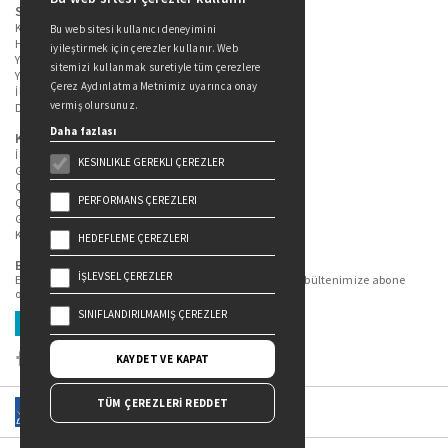
Sitede Yer Alan Sayfalar
Kitaplarımız
Bu web sitesi kullanıcı deneyimini
Hakkımızda
iyileştirmek için çerezler kullanır. Web
Yazarlarımız
sitemizi kullanmak suretiyle tüm çerezlere
Yazar Adayları İçin
Çerez Aydınlatma Metnimiz uyarınca onay
İletişim
vermiş olursunuz.
Duygu Asena Roman Ödülü
Daha fazlası
Kişisel Verilerin Korunması
İlgili Kişi Başvuru Formu
KESINLIKLE GEREKLI ÇEREZLER
Genel Aydınlatma Metni
Çekiliş Aydınlatma Metni
PERFORMANS ÇEREZLERI
Çerez Aydınlatma Metni
Gizlilik Politikası
Kullanım Şartları
HEDEFLEME ÇEREZLERI
Bizi Takip Edin...
İŞLEVSEL ÇEREZLER
En güncel kitap ve etkinliklerden haberdar olmak için bültenimize abone
olun.
SINIFLANDIRILMAMIŞ ÇEREZLER
Üye Ol
KAYDET VE KAPAT
TÜM ÇEREZLERİ REDDET