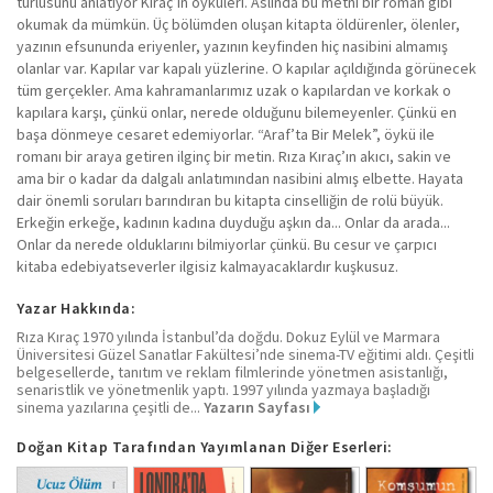
türlüsünü anlatıyor Kıraç’ın öyküleri. Aslında bu metni bir roman gibi
okumak da mümkün. Üç bölümden oluşan kitapta öldürenler, ölenler,
yazının efsununda eriyenler, yazının keyfinden hiç nasibini almamış
olanlar var. Kapılar var kapalı yüzlerine. O kapılar açıldığında görünecek
tüm gerçekler. Ama kahramanlarımız uzak o kapılardan ve korkak o
kapılara karşı, çünkü onlar, nerede olduğunu bilemeyenler. Çünkü en
başa dönmeye cesaret edemiyorlar. “Araf’ta Bir Melek”, öykü ile
romanı bir araya getiren ilginç bir metin. Rıza Kıraç’ın akıcı, sakin ve
ama bir o kadar da dalgalı anlatımından nasibini almış elbette. Hayata
dair önemli soruları barındıran bu kitapta cinselliğin de rolü büyük.
Erkeğin erkeğe, kadının kadına duyduğu aşkın da... Onlar da arada...
Onlar da nerede olduklarını bilmiyorlar çünkü. Bu cesur ve çarpıcı
kitaba edebiyatseverler ilgisiz kalmayacaklardır kuşkusuz.
Yazar Hakkında:
Rıza Kıraç 1970 yılında İstanbul’da doğdu. Dokuz Eylül ve Marmara
Üniversitesi Güzel Sanatlar Fakültesi’nde sinema-TV eğitimi aldı. Çeşitli
belgesellerde, tanıtım ve reklam filmlerinde yönetmen asistanlığı,
senaristlik ve yönetmenlik yaptı. 1997 yılında yazmaya başladığı
sinema yazılarına çeşitli de...
Yazarın Sayfası
Doğan Kitap Tarafından Yayımlanan Diğer Eserleri: