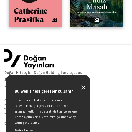
Doğan Kitap, bir Doğan Holding kuruluşudur.
19 Mayıs Cad. Golden Plaza No:1 Kat:10
34360 / Şişli / İstanbul
Bu web sitesi çerezler kullanır
Sitede Yer Alan Sayfalar
Kitaplarımız
Bu web sitesi kullanıcı deneyimini
Hakkımızda
iyileştirmek için çerezler kullanır. Web
Yazarlarımız
sitemizi kullanmak suretiyle tüm çerezlere
Yazar Adayları İçin
Çerez Aydınlatma Metnimiz uyarınca onay
İletişim
vermiş olursunuz.
Duygu Asena Roman Ödülü
Daha fazlası