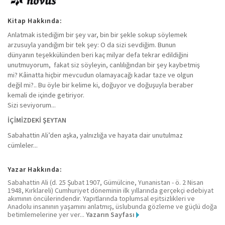
Kitap Hakkında:
Anlatmak istediğim bir şey var, bin bir şekle sokup söylemek
arzusuyla yandığım bir tek şey: O da sizi sevdiğim. Bunun
dünyanın teşekkülünden beri kaç milyar defa tekrar edildiğini
unutmuyorum, fakat siz söyleyin, canlılığından bir şey kaybetmiş
mi? Kâinatta hiçbir mevcudun olamayacağı kadar taze ve olgun
değil mi?.. Bu öyle bir kelime ki, doğuyor ve doğuşuyla beraber
kemali de içinde getiriyor.
Sizi seviyorum...
İÇİMİZDEKİ ŞEYTAN
Sabahattin Ali’den aşka, yalnızlığa ve hayata dair unutulmaz
cümleler...
Yazar Hakkında:
Sabahattin Ali (d. 25 Şubat 1907, Gümülcine, Yunanistan - ö. 2 Nisan
1948, Kırklareli) Cumhuriyet döneminin ilk yıllarında gerçekçi edebiyat
akımının öncülerindendir. Yapıtlarında toplumsal eşitsizlikleri ve
Anadolu insanının yaşamını anlatmış, üslubunda gözleme ve güçlü doğa
betimlemelerine yer ver...
Yazarın Sayfası