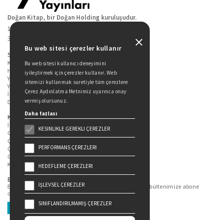
Doğan Kitap, bir Doğan Holding kuruluşudur.
19 Mayıs Cad. Golden Plaza No:1 Kat:10
34360 / Şişli / İstanbul
Bu web sitesi çerezler kullanır
Sitede Yer Alan Sayfalar
Kitaplarımız
Bu web sitesi kullanıcı deneyimini
Hakkımızda
iyileştirmek için çerezler kullanır. Web
Yazarlarımız
sitemizi kullanmak suretiyle tüm çerezlere
Yazar Adayları İçin
Çerez Aydınlatma Metnimiz uyarınca onay
İletişim
vermiş olursunuz.
Duygu Asena Roman Ödülü
Daha fazlası
Kişisel Verilerin Korunması
İlgili Kişi Başvuru Formu
KESINLIKLE GEREKLI ÇEREZLER
Genel Aydınlatma Metni
Çekiliş Aydınlatma Metni
PERFORMANS ÇEREZLERI
Çerez Aydınlatma Metni
Gizlilik Politikası
Kullanım Şartları
HEDEFLEME ÇEREZLERI
Bizi Takip Edin...
İŞLEVSEL ÇEREZLER
En güncel kitap ve etkinliklerden haberdar olmak için bültenimize abone
olun.
SINIFLANDIRILMAMIŞ ÇEREZLER
Üye Ol