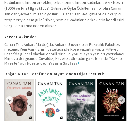
Kadınların dilinden erkekler, erkeklerin dilinden kadınlar… Aziz Nesin
(1996) ve Rıfat Ilgaz (1997) Gülmece Öykü Ödülleri sahibi olan Canan
Tan’dan yepyeni mizah öyküleri… Canan Tan, evli çiftlere dair çarpıcı
tespitleriyle hem güldürüyor, hem de kadınlarla erkeklerin kendilerini
sorgulamalarına neden oluyor.
Yazar Hakkında:
Canan Tan, Ankara’da doğdu. Ankara Üniversitesi Eczacılık Fakültesi
mezunu. Yeni Asır (İzmir) gazetesinde köşe yazarlığı yaptı. Milliyet
Pazar’da güncel olayları esprili bir dille yorumlayan yazıları yayımlandı.
Mimoza dergisinde Çuvaldız, Kazete adlı kadın gazetesinde “Kazete-
Mazete” adlı köşelerde...
Yazarın Sayfası
Doğan Kitap Tarafından Yayımlanan Diğer Eserleri: