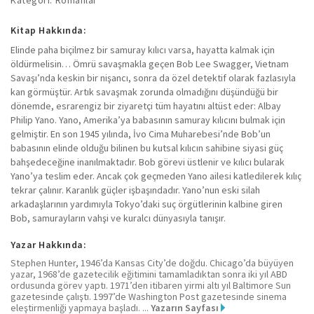
Kitap Hakkında:
Elinde paha biçilmez bir samuray kılıcı varsa, hayatta kalmak için
öldürmelisin… Ömrü savaşmakla geçen Bob Lee Swagger, Vietnam
Savaşı’nda keskin bir nişancı, sonra da özel detektif olarak fazlasıyla
kan görmüştür. Artık savaşmak zorunda olmadığını düşündüğü bir
dönemde, esrarengiz bir ziyaretçi tüm hayatını altüst eder: Albay
Philip Yano. Yano, Amerika’ya babasının samuray kılıcını bulmak için
gelmiştir. En son 1945 yılında, İvo Cima Muharebesi’nde Bob’un
babasının elinde olduğu bilinen bu kutsal kılıcın sahibine siyasi güç
bahşedeceğine inanılmaktadır. Bob görevi üstlenir ve kılıcı bularak
Yano’ya teslim eder. Ancak çok geçmeden Yano ailesi katledilerek kılıç
tekrar çalınır. Karanlık güçler işbaşındadır. Yano’nun eski silah
arkadaşlarının yardımıyla Tokyo’daki suç örgütlerinin kalbine giren
Bob, samurayların vahşi ve kuralcı dünyasıyla tanışır.
Yazar Hakkında:
Stephen Hunter, 1946’da Kansas City’de doğdu. Chicago’da büyüyen
yazar, 1968’de gazetecilik eğitimini tamamladıktan sonra iki yıl ABD
ordusunda görev yaptı. 1971’den itibaren yirmi altı yıl Baltimore Sun
gazetesinde çalıştı. 1997’de Washington Post gazetesinde sinema
eleştirmenliği yapmaya başladı. ...
Yazarın Sayfası