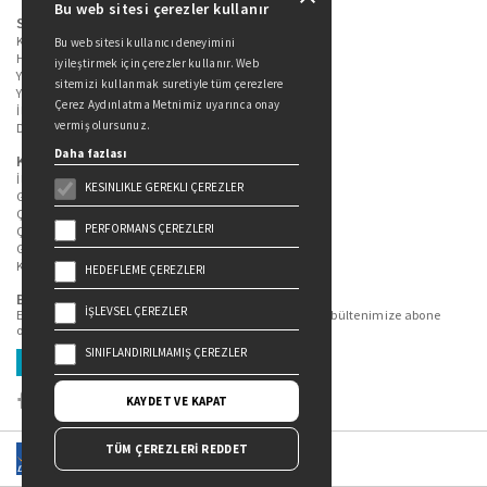
Bu web sitesi çerezler kullanır
Sitede Yer Alan Sayfalar
Kitaplarımız
Bu web sitesi kullanıcı deneyimini
Hakkımızda
iyileştirmek için çerezler kullanır. Web
Yazarlarımız
sitemizi kullanmak suretiyle tüm çerezlere
Yazar Adayları İçin
Çerez Aydınlatma Metnimiz uyarınca onay
İletişim
vermiş olursunuz.
Duygu Asena Roman Ödülü
Daha fazlası
Kişisel Verilerin Korunması
İlgili Kişi Başvuru Formu
KESINLIKLE GEREKLI ÇEREZLER
Genel Aydınlatma Metni
Çekiliş Aydınlatma Metni
PERFORMANS ÇEREZLERI
Çerez Aydınlatma Metni
Gizlilik Politikası
Kullanım Şartları
HEDEFLEME ÇEREZLERI
Bizi Takip Edin...
İŞLEVSEL ÇEREZLER
En güncel kitap ve etkinliklerden haberdar olmak için bültenimize abone
olun.
SINIFLANDIRILMAMIŞ ÇEREZLER
Üye Ol
KAYDET VE KAPAT
TÜM ÇEREZLERİ REDDET