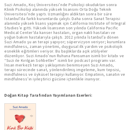
Suzi Amado, Koç Üniversitesi’nde Psikoloji okuduktan sonra
Klinik Psikoloji alanında yüksek lisansını Orta Doğu Teknik
Üniversitesi’nde yaptı. Uzmanlığını aldıktan sonra bir süre
İstanbul’da farklı kurumlarda çalıştı. Daha sonra Sanat Terapisi
alanında yüksek lisans yapmak için California Institute of Integral
Studies’e gitti. Yüksek lisansının son yılında California Pacific
Medical Center’da kanser hastaları, organ nakli hastaları ve
yoğun bakım hastalarıyla çalıştı. 2012 yılında İstanbul’a dönen
Suzi Amado şu an terapi yapıyor; süpervizyon veriyor; kurumlara
mindfulness, zaman yönetimi, duygusal ilk yardım ve psikolojik
esneklik eğitimleri veriyor. Bu başlıklarda açık atölyeler
düzenliyor. Suzi Amado’nun Ruhuna Pansuman isimli bir kitabı ve
“Suzi ile Kırılgan Sohbetler” isimli bir podcast programı var.
İnsan merkezli terapi yaklaşımını benimseyen Suzi Amado,
terapi sürecinde sanat, yönlendirilmiş imgeleme, kum tepsisi,
mindfulness ve öyküsel terapiyi kullanıyor. Empatinin, sanatın ve
mindfulness’ın iyileştirici gücüne içtenlikle inanıyor.
Doğan Kitap Tarafından Yayımlanan Eserleri: