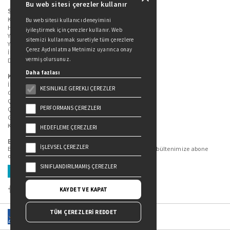
Bu web sitesi çerezler kullanır
Sitede Yer Alan Sayfalar
Kitaplarımız
Bu web sitesi kullanıcı deneyimini
Hakkımızda
iyileştirmek için çerezler kullanır. Web
Yazarlarımız
sitemizi kullanmak suretiyle tüm çerezlere
Yazar Adayları İçin
Çerez Aydınlatma Metnimiz uyarınca onay
İletişim
vermiş olursunuz.
Duygu Asena Roman Ödülü
Daha fazlası
Kişisel Verilerin Korunması
İlgili Kişi Başvuru Formu
KESINLIKLE GEREKLI ÇEREZLER
Genel Aydınlatma Metni
Çekiliş Aydınlatma Metni
PERFORMANS ÇEREZLERI
Çerez Aydınlatma Metni
Gizlilik Politikası
Kullanım Şartları
HEDEFLEME ÇEREZLERI
Bizi Takip Edin...
İŞLEVSEL ÇEREZLER
En güncel kitap ve etkinliklerden haberdar olmak için bültenimize abone
olun.
SINIFLANDIRILMAMIŞ ÇEREZLER
Üye Ol
KAYDET VE KAPAT
TÜM ÇEREZLERİ REDDET