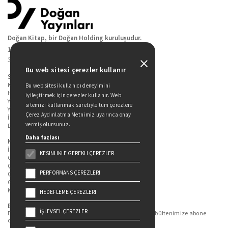
Doğan Kitap, bir Doğan Holding kuruluşudur.
19 Mayıs Cad. Golden Plaza No:1 Kat:10
34360 / Şişli / İstanbul
Bu web sitesi çerezler kullanır
Sitede Yer Alan Sayfalar
Kitaplarımız
Bu web sitesi kullanıcı deneyimini
Hakkımızda
iyileştirmek için çerezler kullanır. Web
Yazarlarımız
sitemizi kullanmak suretiyle tüm çerezlere
Yazar Adayları İçin
Çerez Aydınlatma Metnimiz uyarınca onay
İletişim
vermiş olursunuz.
Duygu Asena Roman Ödülü
Daha fazlası
Kişisel Verilerin Korunması
İlgili Kişi Başvuru Formu
KESINLIKLE GEREKLI ÇEREZLER
Genel Aydınlatma Metni
Çekiliş Aydınlatma Metni
PERFORMANS ÇEREZLERI
Çerez Aydınlatma Metni
Gizlilik Politikası
Kullanım Şartları
HEDEFLEME ÇEREZLERI
Bizi Takip Edin...
İŞLEVSEL ÇEREZLER
En güncel kitap ve etkinliklerden haberdar olmak için bültenimize abone
olun.