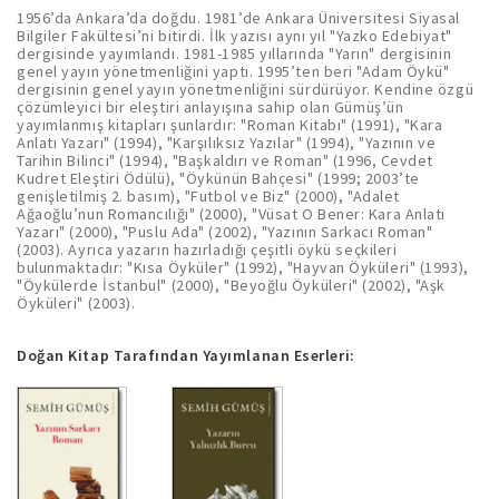
1956’da Ankara’da doğdu. 1981’de Ankara Üniversitesi Siyasal
Bilgiler Fakültesi’ni bitirdi. İlk yazısı aynı yıl "Yazko Edebiyat"
dergisinde yayımlandı. 1981-1985 yıllarında "Yarın" dergisinin
genel yayın yönetmenliğini yaptı. 1995’ten beri "Adam Öykü"
dergisinin genel yayın yönetmenliğini sürdürüyor. Kendine özgü
çözümleyici bir eleştiri anlayışına sahip olan Gümüş’ün
yayımlanmış kitapları şunlardır: "Roman Kitabı" (1991), "Kara
Anlatı Yazarı" (1994), "Karşılıksız Yazılar" (1994), "Yazının ve
Tarihin Bilinci" (1994), "Başkaldırı ve Roman" (1996, Cevdet
Kudret Eleştiri Ödülü), "Öykünün Bahçesi" (1999; 2003’te
genişletilmiş 2. basım), "Futbol ve Biz" (2000), "Adalet
Ağaoğlu’nun Romancılığı" (2000), "Vüsat O Bener: Kara Anlatı
Yazarı" (2000), "Puslu Ada" (2002), "Yazının Sarkacı Roman"
(2003). Ayrıca yazarın hazırladığı çeşitli öykü seçkileri
bulunmaktadır: "Kısa Öyküler" (1992), "Hayvan Öyküleri" (1993),
"Öykülerde İstanbul" (2000), "Beyoğlu Öyküleri" (2002), "Aşk
Öyküleri" (2003).
Doğan Kitap Tarafından Yayımlanan Eserleri: