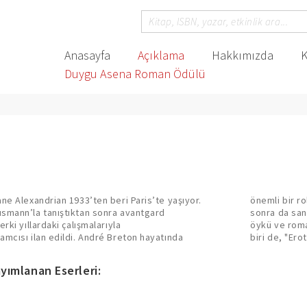
Anasayfa
Açıklama
Hakkımızda
K
Duygu Asena Roman Ödülü
n
ne Alexandrian 1933’ten beri Paris’te yaşıyor.
ha sonra bu gruptan ihraç edildi. O tarihten
smann’la tanıştıktan sonra avantgard
enliği üzerine yoğunlaştı. Biyografiler,
rki yıllardaki çalışmalarıyla
 çevrildi. En ilginç çalışmalarından
mcısı ilan edildi. André Breton hayatında
biri de, "Erot
yımlanan Eserleri: