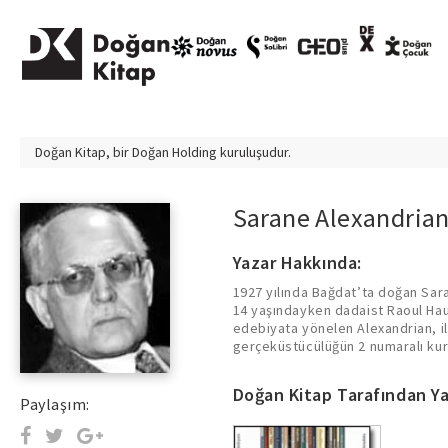
Doğan Kitap, bir
Doğan Holding
kuruluşudur.
Sarane Alexandria
Yazar Hakkında:
1927 yılında Bağdat’ta doğan Sara
önemli bir rol oynadı. Ancak da
14 yaşındayken dadaist Raoul Hau
sonra da sanat ve edebiyat eleştirm
edebiyata yönelen Alexandrian, ile
öykü ve romanlar yayımladı. Eserleri 14 dile
gerçeküstücülüğün 2 numaralı kura
Doğan Kitap Tarafından Ya
Paylaşım: