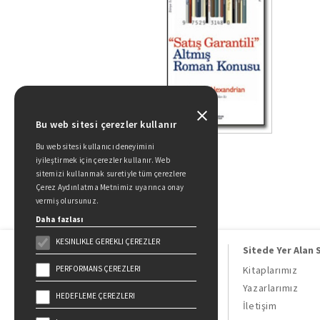
Bu web sitesi çerezler kullanır
Bu web sitesi kullanıcı deneyimini
iyileştirmek için çerezler kullanır. Web
sitemizi kullanmak suretiyle tüm çerezlere
Çerez Aydınlatma Metnimiz uyarınca onay
vermiş olursunuz.
Daha fazlası
KESINLIKLE GEREKLI ÇEREZLER
Sitede Yer Alan 
PERFORMANS ÇEREZLERI
Kitaplarımız
Yazarlarımız
HEDEFLEME ÇEREZLERI
Doğan Kitap, bir Doğan Holding
İletişim
kuruluşudur.