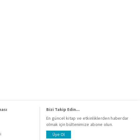
ması
Bizi Takip Edin...
En güncel kitap ve etkinliklerden haberdar
olmak için bültenimize abone olun.
i
i
Üye Ol