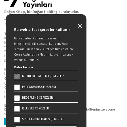
Doğan Kitap, bir Doğan Holding kuruluşudur.
19 Mayıs Cad. Golden Plaza No:1 Kat:10
34360 / Şişli / İstanbul
Bu web sitesi çerezler kullanır
Sitede Yer Alan Sayfalar
Kitaplarımız
Bu web sitesi kullanıcı deneyimini
Hakkımızda
iyileştirmek için çerezler kullanır. Web
Yazarlarımız
sitemizi kullanmak suretiyle tüm çerezlere
Yazar Adayları İçin
Çerez Aydınlatma Metnimiz uyarınca onay
İletişim
vermiş olursunuz.
Duygu Asena Roman Ödülü
Daha fazlası
Kişisel Verilerin Korunması
İlgili Kişi Başvuru Formu
KESINLIKLE GEREKLI ÇEREZLER
Genel Aydınlatma Metni
Çekiliş Aydınlatma Metni
PERFORMANS ÇEREZLERI
Çerez Aydınlatma Metni
Gizlilik Politikası
Kullanım Şartları
HEDEFLEME ÇEREZLERI
Bizi Takip Edin...
İŞLEVSEL ÇEREZLER
En güncel kitap ve etkinliklerden haberdar olmak için bültenimize abone
olun.
SINIFLANDIRILMAMIŞ ÇEREZLER
Üye Ol