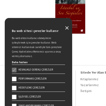
Bu web sitesi çerezler kullanır
Bu web sitesi kullanıcı deneyimini
iyileştirmek için çerezler kullanır. Web
sitemizi kullanmak suretiyle tüm çerezlere
Çerez Aydınlatma Metnimiz uyarınca onay
vermiş olursunuz.
Daha fazlası
KESINLIKLE GEREKLI ÇEREZLER
Sitede Yer Alan 
PERFORMANS ÇEREZLERI
Kitaplarımız
Yazarlarımız
HEDEFLEME ÇEREZLERI
Doğan Kitap, bir Doğan Holding
İletişim
kuruluşudur.
İŞLEVSEL ÇEREZLER
19 Mayıs Cad. Golden Plaza No:1 Kat:10
34360 / Şişli / İstanbul
SINIFLANDIRILMAMIŞ ÇEREZLER