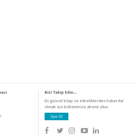
ması
Bizi Takip Edin...
En güncel kitap ve etkinliklerden haberdar
olmak için bültenimize abone olun.
i
i
Üye Ol
i