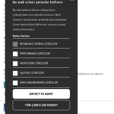
Bu web sitesi çerezler kullanır
Sitede Yer Alan Sayfalar
Kitaplarımız
Bu web sitesi kullanıcı deneyimini
Hakkımızda
iyileştirmek için çerezler kullanır. Web
Yazarlarımız
sitemizi kullanmak suretiyle tüm çerezlere
Yazar Adayları İçin
Çerez Aydınlatma Metnimiz uyarınca onay
İletişim
vermiş olursunuz.
Duygu Asena Roman Ödülü
Daha fazlası
Kişisel Verilerin Korunması
İlgili Kişi Başvuru Formu
KESINLIKLE GEREKLI ÇEREZLER
Genel Aydınlatma Metni
Çekiliş Aydınlatma Metni
PERFORMANS ÇEREZLERI
Çerez Aydınlatma Metni
Gizlilik Politikası
Kullanım Şartları
HEDEFLEME ÇEREZLERI
Bizi Takip Edin...
İŞLEVSEL ÇEREZLER
En güncel kitap ve etkinliklerden haberdar olmak için bültenimize abone
olun.
SINIFLANDIRILMAMIŞ ÇEREZLER
Üye Ol
KAYDET VE KAPAT
TÜM ÇEREZLERİ REDDET