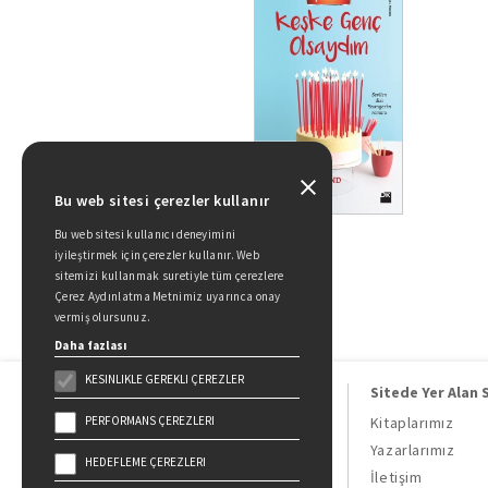
Bu web sitesi çerezler kullanır
Bu web sitesi kullanıcı deneyimini
iyileştirmek için çerezler kullanır. Web
sitemizi kullanmak suretiyle tüm çerezlere
Çerez Aydınlatma Metnimiz uyarınca onay
vermiş olursunuz.
Daha fazlası
KESINLIKLE GEREKLI ÇEREZLER
Sitede Yer Alan 
PERFORMANS ÇEREZLERI
Kitaplarımız
Yazarlarımız
HEDEFLEME ÇEREZLERI
Doğan Kitap, bir Doğan Holding
İletişim