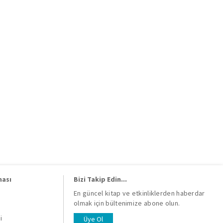
ması
Bizi Takip Edin...
En güncel kitap ve etkinliklerden haberdar
olmak için bültenimize abone olun.
i
i
Üye Ol