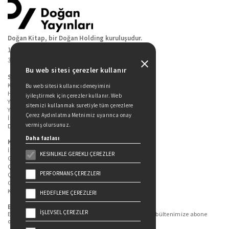
Doğan Kitap, bir Doğan Holding kuruluşudur.
19 Mayıs Cad. Golden Plaza No:1 Kat:10
34360 / Şişli / İstanbul
Bu web sitesi çerezler kullanır
Sitede Yer Alan Sayfalar
Kitaplarımız
Bu web sitesi kullanıcı deneyimini
Hakkımızda
iyileştirmek için çerezler kullanır. Web
Yazarlarımız
sitemizi kullanmak suretiyle tüm çerezlere
Yazar Adayları İçin
Çerez Aydınlatma Metnimiz uyarınca onay
İletişim
vermiş olursunuz.
Duygu Asena Roman Ödülü
Daha fazlası
Kişisel Verilerin Korunması
İlgili Kişi Başvuru Formu
KESINLIKLE GEREKLI ÇEREZLER
Genel Aydınlatma Metni
Çekiliş Aydınlatma Metni
PERFORMANS ÇEREZLERI
Çerez Aydınlatma Metni
Gizlilik Politikası
Kullanım Şartları
HEDEFLEME ÇEREZLERI
Bizi Takip Edin...
İŞLEVSEL ÇEREZLER
En güncel kitap ve etkinliklerden haberdar olmak için bültenimize abone
olun.