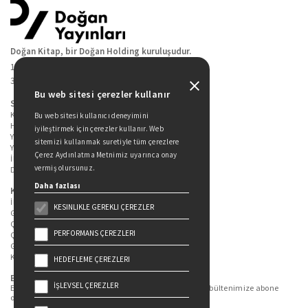
Doğan Kitap, bir Doğan Holding kuruluşudur.
19 Mayıs Cad. Golden Plaza No:1 Kat:10
34360 / Şişli / İstanbul
Bu web sitesi çerezler kullanır
Sitede Yer Alan Sayfalar
Kitaplarımız
Bu web sitesi kullanıcı deneyimini
Hakkımızda
iyileştirmek için çerezler kullanır. Web
Yazarlarımız
sitemizi kullanmak suretiyle tüm çerezlere
Yazar Adayları İçin
Çerez Aydınlatma Metnimiz uyarınca onay
İletişim
vermiş olursunuz.
Duygu Asena Roman Ödülü
Daha fazlası
Kişisel Verilerin Korunması
İlgili Kişi Başvuru Formu
KESINLIKLE GEREKLI ÇEREZLER
Genel Aydınlatma Metni
Çekiliş Aydınlatma Metni
PERFORMANS ÇEREZLERI
Çerez Aydınlatma Metni
Gizlilik Politikası
Kullanım Şartları
HEDEFLEME ÇEREZLERI
Bizi Takip Edin...
İŞLEVSEL ÇEREZLER
En güncel kitap ve etkinliklerden haberdar olmak için bültenimize abone
olun.