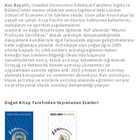
Naz Bayatlı,
İstanbul Üniversitesi Edebiyat Fakültesi İngilizce
Bölümü’nden mezun olduktan sonra İngiltere’deki London
School of Economics’te İşletme okudu. Uzun yıllar Avustralya’da
yaşadı ve çalıştı. Asya Pasifik ve Aborijin halklarının kültürlerini,
inanışlarını ve spiritüel uygulamalarını
araştırdı ve Doğu felsefesiyle ilgilendi. NLP alanında “Master
Pratisyen Sertifikası” alarak astrolojik danışmanlıklarında
danışanların kendileriyle ilgili farkındalık algısını geliştirmelerine
katkı sağlamaya yöneldi. Astrolojiye olan yoğun ilgisi 2005
yılında başladı. Üç yıllık modern astroloji eğitimini Hakan
Kırkoğlu’nun Göklerin Bilgeliği Okulu’nda başarıyla
tamamladıktan sonra, klasik astroloji tekniklerini öğrenerek
Ortaçağ ve Helenistik dönem astroloji yöntemleri ve
uygulamaları üzerine eğitim aldı. 2010 yılından beri astroloji
alanında konuşmalar ve seminerler düzenliyor, Batı astrolojisi,
klasik astroloji ve ezoterik astroloji alanında eğitimler veriyor
ve profesyonel olarak astroloji danışmanlığı yapıyor.
Doğan Kitap Tarafından Yayımlanan Eserleri: