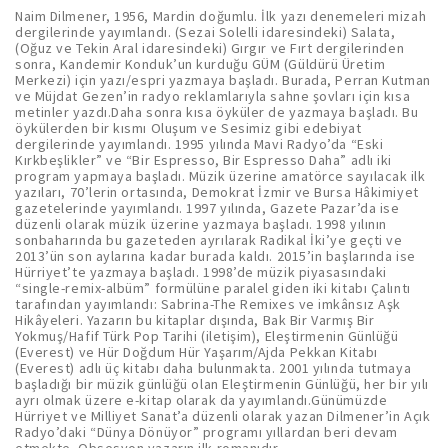
Naim Dilmener, 1956, Mardin doğumlu. İlk yazı denemeleri mizah
dergilerinde yayımlandı. (Sezai Solelli idaresindeki) Salata,
(Oğuz ve Tekin Aral idaresindeki) Gırgır ve Fırt dergilerinden
sonra, Kandemir Konduk’un kurduğu GÜM (Güldürü Üretim
Merkezi) için yazı/espri yazmaya başladı. Burada, Perran Kutman
ve Müjdat Gezen’in radyo reklamlarıyla sahne şovları için kısa
metinler yazdı.Daha sonra kısa öyküler de yazmaya başladı. Bu
öykülerden bir kısmı Oluşum ve Sesimiz gibi edebiyat
dergilerinde yayımlandı. 1995 yılında Mavi Radyo’da “Eski
Kırkbeşlikler” ve “Bir Espresso, Bir Espresso Daha” adlı iki
program yapmaya başladı. Müzik üzerine amatörce sayılacak ilk
yazıları, 70’lerin ortasında, Demokrat İzmir ve Bursa Hâkimiyet
gazetelerinde yayımlandı. 1997 yılında, Gazete Pazar’da ise
düzenli olarak müzik üzerine yazmaya başladı. 1998 yılının
sonbaharında bu gazeteden ayrılarak Radikal İki’ye geçti ve
2013’ün son aylarına kadar burada kaldı. 2015’in başlarında ise
Hürriyet’te yazmaya başladı. 1998’de müzik piyasasındaki
“single-remix-albüm” formülüne paralel giden iki kitabı Çalıntı
tarafından yayımlandı: Sabrina-The Remixes ve imkânsız Aşk
Hikâyeleri. Yazarın bu kitaplar dışında, Bak Bir Varmış Bir
Yokmuş/Hafif Türk Pop Tarihi (iletişim), Eleştirmenin Günlüğü
(Everest) ve Hür Doğdum Hür Yaşarım/Ajda Pekkan Kitabı
(Everest) adlı üç kitabı daha bulunmakta. 2001 yılında tutmaya
başladığı bir müzik günlüğü olan Eleştirmenin Günlüğü, her bir yılı
ayrı olmak üzere e-kitap olarak da yayımlandı.Günümüzde
Hürriyet ve Milliyet Sanat’a düzenli olarak yazan Dilmener’in Açık
Radyo’daki “Dünya Dönüyor” programı yıllardan beri devam
etmekte. Obsesyon yazarın ilk romanıdır.