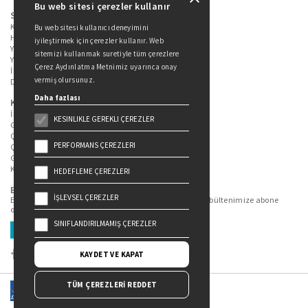
Bu web sitesi çerezler kullanır
Sitede Yer Alan Sayfalar
Kitaplarımız
Bu web sitesi kullanıcı deneyimini
Hakkımızda
iyileştirmek için çerezler kullanır. Web
Yazarlarımız
sitemizi kullanmak suretiyle tüm çerezlere
Yazar Adayları İçin
Çerez Aydınlatma Metnimiz uyarınca onay
İletişim
vermiş olursunuz.
Duygu Asena Roman Ödülü
Daha fazlası
Kişisel Verilerin Korunması
İlgili Kişi Başvuru Formu
KESINLIKLE GEREKLI ÇEREZLER
Genel Aydınlatma Metni
Çekiliş Aydınlatma Metni
PERFORMANS ÇEREZLERI
Çerez Aydınlatma Metni
Gizlilik Politikası
Kullanım Şartları
HEDEFLEME ÇEREZLERI
Bizi Takip Edin...
İŞLEVSEL ÇEREZLER
En güncel kitap ve etkinliklerden haberdar olmak için bültenimize abone
olun.
SINIFLANDIRILMAMIŞ ÇEREZLER
Üye Ol
KAYDET VE KAPAT
TÜM ÇEREZLERİ REDDET