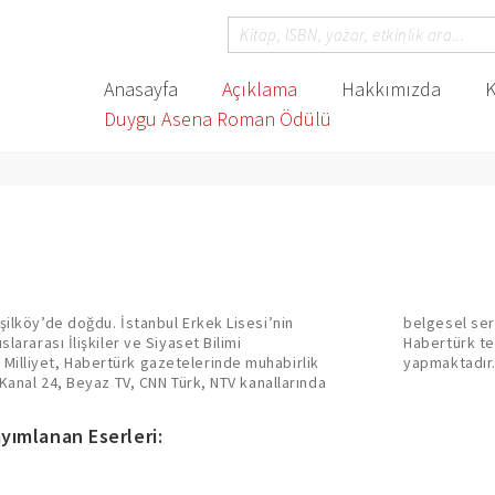
Anasayfa
Açıklama
Hakkımızda
K
Duygu Asena Roman Ödülü
şilköy’de doğdu. İstanbul Erkek Lisesi’nin
amları ve siyasi yorumculuk yaptı.Halen
lararası İlişkiler ve Siyaset Bilimi
k ve Habertürk.com’da köşe yazarlığı
illiyet, Habertürk gazetelerinde muhabirlik
yapmaktadır
 Kanal 24, Beyaz TV, CNN Türk, NTV kanallarında
yımlanan Eserleri: