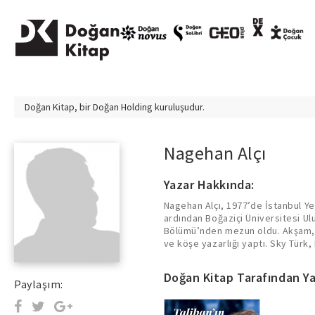
Doğan Kitap, bir
Doğan Holding
kuruluşudur.
Nagehan Alçı
Yazar Hakkında:
Nagehan Alçı, 1977’de İstanbul Ye
belgesel serileri, sohbet progr
ardından Boğaziçi Üniversitesi Ulus
Habertürk televizyonunda yorumculu
Bölümü’nden mezun oldu. Akşam, M
ve köşe yazarlığı yaptı. Sky Türk,
Doğan Kitap Tarafından Ya
Paylaşım: