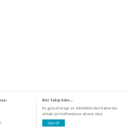
ması
Bizi Takip Edin...
En güncel kitap ve etkinliklerden haberdar
olmak için bültenimize abone olun.
i
i
Üye Ol