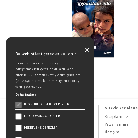
Bu web sitesi çerezler kullanır
Bu web sitesi kullanıcı deneyimini
iyileştirmek için çerezler kullanır. Web
sitemizi kullanmak suretiyle tüm çerezlere
Çerez Aydınlatma Metnimiz uyarınca onay
vermiş olursunuz.
Daha fazlası
KESINLIKLE GEREKLI ÇEREZLER
Sitede Yer Alan 
PERFORMANS ÇEREZLERI
Kitaplarımız
Yazarlarımız
HEDEFLEME ÇEREZLERI
Doğan Kitap, bir Doğan Holding
İletişim
kuruluşudur.