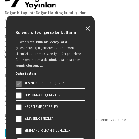
Doğan Kitap, bir Doğan Holding kuruluşudur.
19 Mayıs Cad. Golden Plaza No:1 Kat:10
34360 / Şişli / İstanbul
Bu web sitesi çerezler kullanır
Sitede Yer Alan Sayfalar
Kitaplarımız
Bu web sitesi kullanıcı deneyimini
Hakkımızda
iyileştirmek için çerezler kullanır. Web
Yazarlarımız
sitemizi kullanmak suretiyle tüm çerezlere
Yazar Adayları İçin
Çerez Aydınlatma Metnimiz uyarınca onay
İletişim
vermiş olursunuz.
Duygu Asena Roman Ödülü
Daha fazlası
Kişisel Verilerin Korunması
İlgili Kişi Başvuru Formu
KESINLIKLE GEREKLI ÇEREZLER
Genel Aydınlatma Metni
Çekiliş Aydınlatma Metni
PERFORMANS ÇEREZLERI
Çerez Aydınlatma Metni
Gizlilik Politikası
Kullanım Şartları
HEDEFLEME ÇEREZLERI
Bizi Takip Edin...
İŞLEVSEL ÇEREZLER
En güncel kitap ve etkinliklerden haberdar olmak için bültenimize abone
olun.
SINIFLANDIRILMAMIŞ ÇEREZLER
Üye Ol