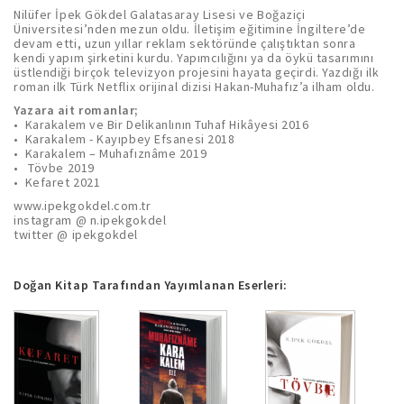
Nilüfer İpek Gökdel Galatasaray Lisesi ve Boğaziçi
Üniversitesi’nden mezun oldu. İletişim eğitimine İngiltere’de
devam etti, uzun yıllar reklam sektöründe çalıştıktan sonra
kendi yapım şirketini kurdu. Yapımcılığını ya da öykü tasarımını
üstlendiği birçok televizyon projesini hayata geçirdi. Yazdığı ilk
roman ilk Türk Netflix orijinal dizisi Hakan-Muhafız’a ilham oldu.
Yazara ait romanlar;
• Karakalem ve Bir Delikanlının Tuhaf Hikâyesi 2016
• Karakalem - Kayıpbey Efsanesi 2018
• Karakalem – Muhafıznâme 2019
• Tövbe 2019
• Kefaret 2021
www.ipekgokdel.com.tr
instagram @ n.ipekgokdel
twitter @ ipekgokdel
Doğan Kitap Tarafından Yayımlanan Eserleri: