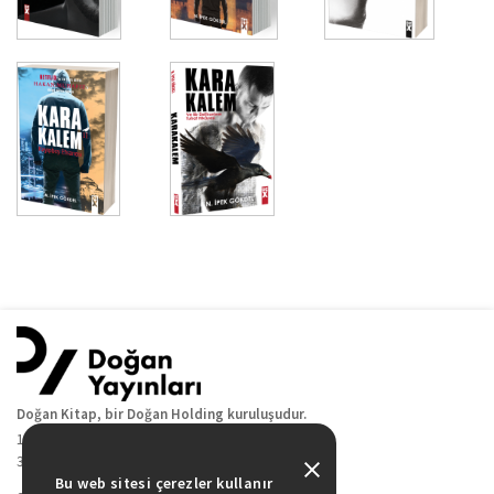
Doğan Kitap, bir Doğan Holding kuruluşudur.
19 Mayıs Cad. Golden Plaza No:1 Kat:10
34360 / Şişli / İstanbul
Bu web sitesi çerezler kullanır