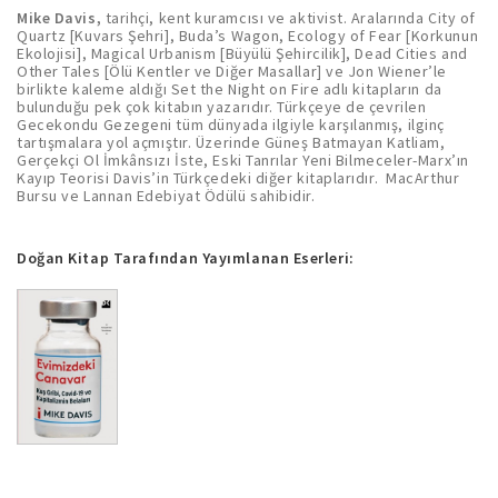
Mike Davis,
tarihçi, kent kuramcısı ve aktivist. Aralarında City of
Quartz [Kuvars Şehri], Buda’s Wagon, Ecology of Fear [Korkunun
Ekolojisi], Magical Urbanism [Büyülü Şehircilik], Dead Cities and
Other Tales [Ölü Kentler ve Diğer Masallar] ve Jon Wiener’le
birlikte kaleme aldığı Set the Night on Fire adlı kitapların da
bulunduğu pek çok kitabın yazarıdır. Türkçeye de çevrilen
Gecekondu Gezegeni tüm dünyada ilgiyle karşılanmış, ilginç
tartışmalara yol açmıştır. Üzerinde Güneş Batmayan Katliam,
Gerçekçi Ol İmkânsızı İste, Eski Tanrılar Yeni Bilmeceler-Marx’ın
Kayıp Teorisi Davis’in Türkçedeki diğer kitaplarıdır. MacArthur
Bursu ve Lannan Edebiyat Ödülü sahibidir.
Doğan Kitap Tarafından Yayımlanan Eserleri: