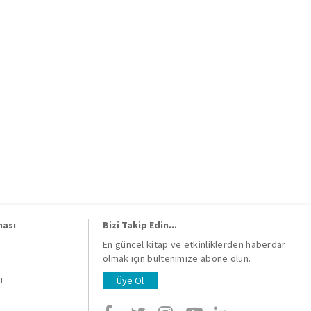
ması
Bizi Takip Edin...
En güncel kitap ve etkinliklerden haberdar
olmak için bültenimize abone olun.
i
i
Üye Ol
i