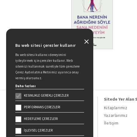
Bu web sitesi çerezler kullanır
Bu web sitesi kullanıcı deneyimini
iyileştirmek için çerezler kullanır. Web
sitemizi kullanmak suretiyle tüm çerezlere
Çerez Aydınlatma Metnimiz uyarınca onay
vermiş olursunuz.
Daha fazlası
KESINLIKLE GEREKLI ÇEREZLER
Sitede Yer Alan 
PERFORMANS ÇEREZLERI
Kitaplarımız
Yazarlarımız
HEDEFLEME ÇEREZLERI
Doğan Kitap, bir Doğan Holding
İletişim
kuruluşudur.
İŞLEVSEL ÇEREZLER
19 Mayıs Cad. Golden Plaza No:1 Kat:10