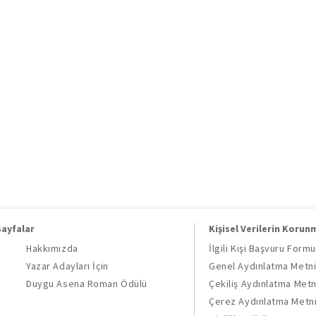
Sayfalar
Kişisel Verilerin Korun
Hakkımızda
İlgili Kişi Başvuru Formu
Yazar Adayları İçin
Genel Aydınlatma Metn
Duygu Asena Roman Ödülü
Çekiliş Aydınlatma Metn
Çerez Aydınlatma Metn