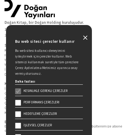
Doğan Kitap, bir Doğan Holding kuruluşudur.
19 Mayıs Cad. Golden Plaza No:1 Kat:10
34360 / Şişli / İstanbul
Bu web sitesi çerezler kullanır
Sitede Yer Alan Sayfalar
Kitaplarımız
Bu web sitesi kullanıcı deneyimini
Hakkımızda
iyileştirmek için çerezler kullanır. Web
Yazarlarımız
sitemizi kullanmak suretiyle tüm çerezlere
Yazar Adayları İçin
Çerez Aydınlatma Metnimiz uyarınca onay
İletişim
vermiş olursunuz.
Duygu Asena Roman Ödülü
Daha fazlası
Kişisel Verilerin Korunması
İlgili Kişi Başvuru Formu
KESINLIKLE GEREKLI ÇEREZLER
Genel Aydınlatma Metni
Çekiliş Aydınlatma Metni
PERFORMANS ÇEREZLERI
Çerez Aydınlatma Metni
Gizlilik Politikası
Kullanım Şartları
HEDEFLEME ÇEREZLERI
Bizi Takip Edin...
İŞLEVSEL ÇEREZLER
En güncel kitap ve etkinliklerden haberdar olmak için bültenimize abone
olun.