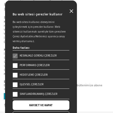
19 Mayıs Cad. Golden Plaza No:1 Kat:10
34360 / Şişli / İstanbul
Bu web sitesi çerezler kullanır
Sitede Yer Alan Sayfalar
Kitaplarımız
Bu web sitesi kullanıcı deneyimini
Hakkımızda
iyileştirmek için çerezler kullanır. Web
Yazarlarımız
sitemizi kullanmak suretiyle tüm çerezlere
Yazar Adayları İçin
Çerez Aydınlatma Metnimiz uyarınca onay
İletişim
vermiş olursunuz.
Duygu Asena Roman Ödülü
Daha fazlası
Kişisel Verilerin Korunması
İlgili Kişi Başvuru Formu
KESINLIKLE GEREKLI ÇEREZLER
Genel Aydınlatma Metni
Çekiliş Aydınlatma Metni
PERFORMANS ÇEREZLERI
Çerez Aydınlatma Metni
Gizlilik Politikası
Kullanım Şartları
HEDEFLEME ÇEREZLERI
Bizi Takip Edin...
İŞLEVSEL ÇEREZLER
En güncel kitap ve etkinliklerden haberdar olmak için bültenimize abone
olun.
SINIFLANDIRILMAMIŞ ÇEREZLER
Üye Ol
KAYDET VE KAPAT